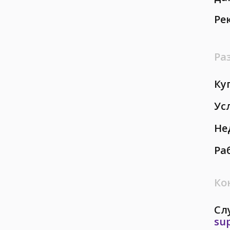
Ре
Ра
Ку
Ус
Не
Ра
Ко
Сл
su