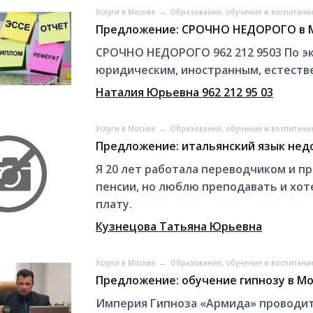
Услуги в Москве
→
Образование, обучение и воспитани
Предложение: СРОЧНО НЕДОРОГО в 
СРОЧНО НЕДОРОГО 962 212 9503 По э
юридичеcким, иностранным, естеств
Наталия Юрьевна 962 212 95 03
Услуги в Москве
→
Образование, обучение и воспитани
Предложение: итальянский язык нед
Я 20 лет работала переводчиком и пр
пенсии, но люблю преподавать и хот
плату.
Кузнецова Татьяна Юрьевна
Услуги в Москве
→
Образование, обучение и воспитани
Предложение: обучение гипнозу в М
Империя Гипноза «Армида» проводит 