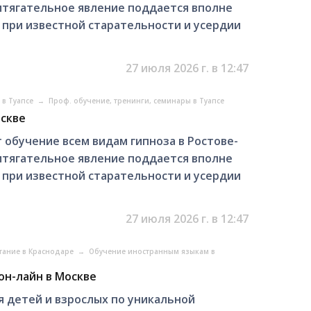
ритягательное явление поддается вполне
, при известной старательности и усердии
27 июля 2026 г. в 12:47
 в Туапсе
→
Проф. обучение, тренинги, семинары в Туапсе
оскве
обучение всем видам гипноза в Ростове-
ритягательное явление поддается вполне
, при известной старательности и усердии
27 июля 2026 г. в 12:47
тание в Краснодаре
→
Обучение иностранным языкам в
он-лайн в Москве
я детей и взрослых по уникальной