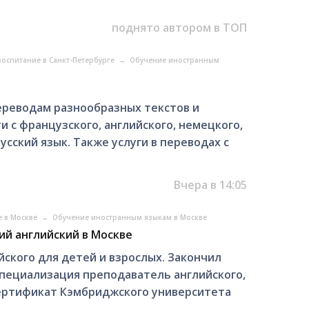
поднято автором в ТОП
воспитание в Санкт-Петербурге
→
Обучение иностранным
ереводам разнообразных текстов и
 с французского, английского, немецкого,
усский язык. Также услуги в переводах с
Вчера в 14:05
е в Москве
→
Обучение иностранным языкам в Москве
й английский в Москве
йского для детей и взрослых. Закончил
специализация преподаватель английского,
 сертификат Кэмбриджского университета