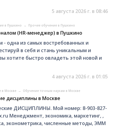
5 августа 2026 г. в 08:46
ние в Пушкино
→
Прочее обучение в Пушкино
оналом (HR-менеджер) в Пушкино
 - одна из самых востребованных и
стируй в себя и стань уникальным и
ы хотите быстро овладеть этой новой и
4 августа 2026 г. в 01:05
е в Москве
→
Обучение точным наукам в Москве
ие дисциплины в Москве
ские ДИСЦИПЛИНЫ. Мой номер: 8-903-827-
x.ru Менеджмент, экономика, маркетинг, ,
ка, эконометрика, численные методы, ЭММ