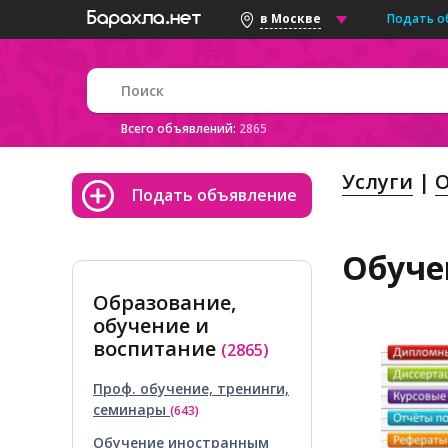
Подать о
в Москве
Всего объявлений:
2865
Услуги
О
Подать объявление
Обуче
Образование,
обучение и
воспитание
(2865)
Проф. обучение, тренинги,
семинары
(643)
Обучение иностранным