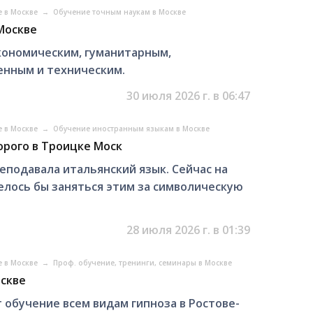
е в Москве
→
Обучение точным наукам в Москве
Москве
кономическим, гуманитарным,
eнным и техническим.
30 июля 2026 г. в 06:47
е в Москве
→
Обучение иностранным языкам в Москве
орого в Троицке Моск
еподавала итальянский язык. Сейчас на
елось бы заняться этим за символическую
28 июля 2026 г. в 01:39
е в Москве
→
Проф. обучение, тренинги, семинары в Москве
оскве
обучение всем видам гипноза в Ростове-