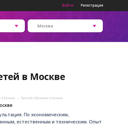
Войти
Регистрация
Москва
етей в Москве
е в Казани
→
Прочее обучение в Казани
оскве
ультация. По экономическим,
анным, естествeнным и техническим. Опыт