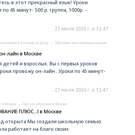
есь в этот прекрасный язык! Уроки
по 45 минут- 500 р. группа, 1000р. -
27 июля 2026 г. в 12:47
оспитание в Ростове-на-Дону
→
Обучение иностранным языкам
он-лайн в Москве
я детей и взрослых. Вы с первых уроков
роки провожу он-лайн . Уроки по 45 минут-
27 июля 2026 г. в 12:47
е в Москве
→
Прочее обучение в Москве
ВАНИЕ ПЛЮС...I в Москве
год открыта Мы создали школьную семью
ла работает на благо своих