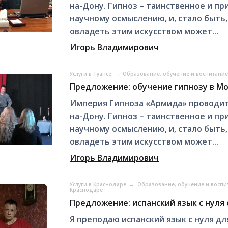
на-Дону. Гипноз – таинственное и п
научному осмыслению, и, стало быть
овладеть этим искусством может...
Игорь Владимирович
Услуги в Туапсе
→
Образование, обучение и воспитание
Предложение: обучение гипнозу в М
Империя Гипноза «Армида» проводит 
на-Дону. Гипноз – таинственное и п
научному осмыслению, и, стало быть
овладеть этим искусством может...
Игорь Владимирович
Услуги в Краснодаре
→
Образование, обучение и воспи
Краснодаре
Предложение: испанский язык с нуля 
Я преподаю испанский язык с нуля дл