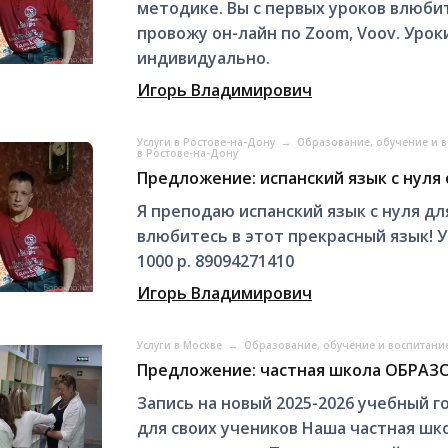
методике. Вы с первых уроков влюбит
провожу он-лайн по Zoom, Voov. Уроки 
индивидуально.
Игорь Владимирович
Услуги в Ростове-на-Дону
→
Образование, обучение и в
в Ростове-на-Дону
Предложение: испанский язык с нуля 
Я преподаю испанский язык с нуля дл
влюбитесь в этот прекрасный язык! У
1000 р. 89094271410
Игорь Владимирович
Услуги в Москве
→
Образование, обучение и воспитани
Предложение: частная школа ОБРАЗО
Запись на новый 2025-2026 учебный 
для своих учеников Наша частная шко