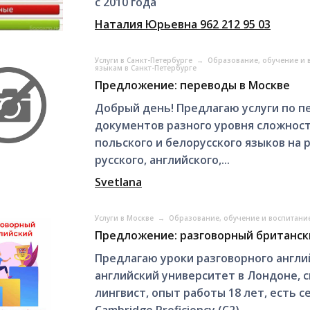
с 2010 года
Наталия Юрьевна 962 212 95 03
Услуги в Санкт-Петербурге
→
Образование, обучение и 
языкам в Санкт-Петербурге
Предложение: переводы в Москве
Добрый день! Предлагаю услуги по п
документов разного уровня сложности
польского и белорусского языков на р
русского, английского,...
Svetlana
Услуги в Москве
→
Образование, обучение и воспитани
Предложение: разговорный британски
Предлагаю уроки разговорного англи
английский университет в Лондоне, 
лингвист, опыт работы 18 лет, есть