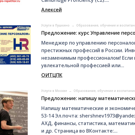
Cambridge Proficiency (С2)....
Алексей
Услуги в Пушкино
→
Образование, обучение и воспита
Предложение: курс Управление перс
Менеджер по управлению персоналом
престижных профессий в России. Инве
незаменимым профессионалом! Если в
увлекательной профессией или...
ОИТЦПК
Услуги в Москве
→
Образование, обучение и воспитани
Предложение: напишу математическ
Напишу математические и экономиче
53-14 Эл.почта: shershnev1973@yande
AXД, финансы, статистика, математи
и др. Страница во ВКонтакте:...