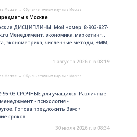
е в Москве
→
Обучение точным наукам в Москве
 предметы в Москве
ские ДИСЦИПЛИНЫ. Мой номер: 8-903-827-
x.ru Менеджмент, экономика, маркетинг, ,
ка, эконометрика, численные методы, ЭММ,
1 августа 2026 г. в 08:19
е в Москве
→
Обучение точным наукам в Москве
е
2-95-03 СРОЧНЫЕ для учащихся. Различные
• менеджмент • психология •
угое. Готова предложить Вам: •
е сроков...
30 июля 2026 г. в 08:34