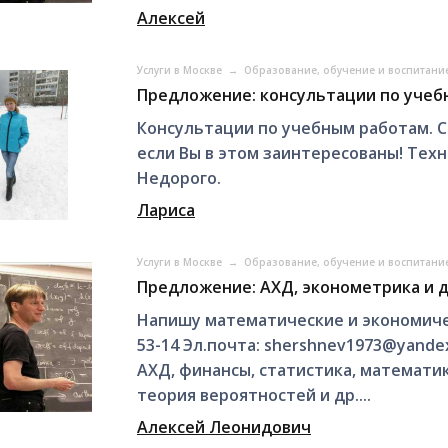
Алексей
Услуги в Москве
→
Образование, обучение и воспитани
Предложение: консультации по учеб
Консультации по учебным работам. С
если Вы в этом заинтересованы! Тех
Недорого.
Лариса
Услуги в Москве
→
Образование, обучение и воспитани
Предложение: АХД, эконометрика и д
Напишу математические и экономиче
53-14 Эл.почта: shershnev1973@yande
AXД, финансы, статистика, математи
теория вероятностей и др....
Алексей Леонидович