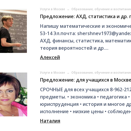
Услуги в Москве
→
Образование, обучение и воспитани
Предложение: АХД, статистика и др.
Напишу математические и экономиче
53-14 Эл.почта: shershnev1973@yande
AXД, финансы, статистика, математи
теория вероятностей и др....
Алексей
Услуги в Москве
→
Образование, обучение и воспитани
Предложение: для учащихся в Москв
СРОЧНЫЕ для всех учащихся 8-962-21
предметы. • экономика • педагогика 
юриспруденция • история и многое др
исполнение • низкие цены • соблюдени
Наталия