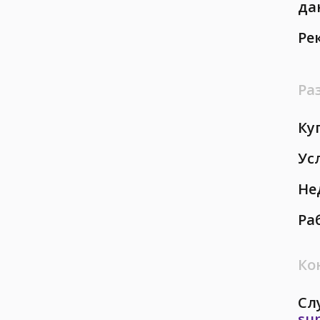
да
Ре
Ра
Ку
Ус
Не
Ра
Ко
Сл
su