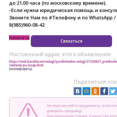
до 21.00 часа (по московскому времени).
-Если нужна юридическая помощь и консул
Звоните Нам по #Телефону и по WhatsApp / V
8(985)960-08-42
Написать
Связаться
Постоянный адрес этого объявления:
https://msk.barahla.net/uslugi/yuridicheskie-uslugi/27220821_predloz
resheniy-po-koap.html
(скопировать)
Поделиться ссы
Не перечисляйте предоплату, если н
доверять продавцу.
При получении товара, в качестве кот