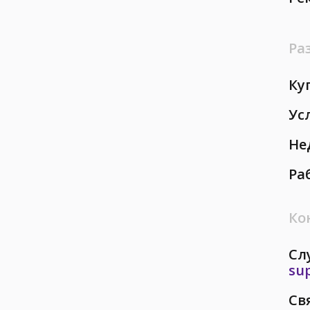
Ра
Ку
Ус
Не
Ра
Ко
Сл
su
Св