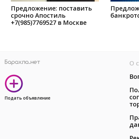
Предложение: поставить
Предлож
срочно Апостиль
банкротс
+7(985)7769527 в Москве
О 
Во
По
со
Подать объявление
то
Пр
да
Ре