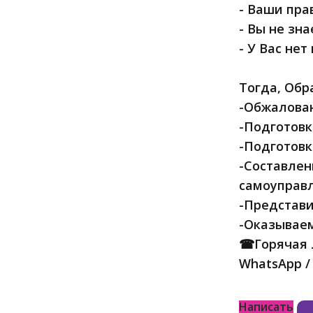
- Ваши пра
- Вы не зн
- У Вас не
Тогда, Обр
-Обжалован
-Подготов
-Подготовк
-Составлен
самоуправл
-Представи
-Оказываем
☎Горячая 
WhatsApp / 
Написать