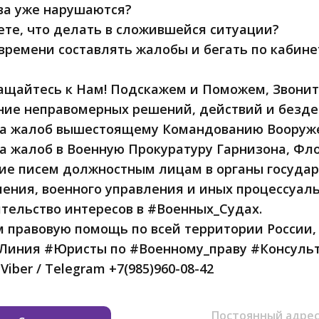
ва уже нарушаются?
аете, что делать в сложившейся ситуации?
т времени составлять жалобы и бегать по каби
ащайтесь к Нам! Подскажем и Поможем, Звонит
ие неправомерных решений, действий и безде
ка жалоб вышестоящему Командованию Вооруже
а жалоб в Военную Прокуратуру Гарнизона, Фло
ие писем должностным лицам в органы государ
ения, военного управления и иных процессуал
тельство интересов в #Военных_Судах.
 правовую помощь по всей территории России,
Линия #Юристы по #Военному_праву #Консульт
Viber / Telegram +7(985)960-08-42
Постоянный адрес