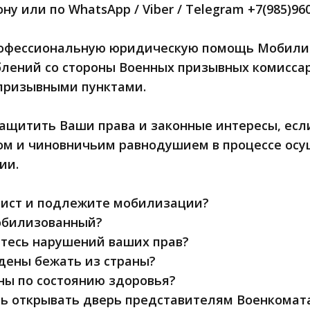
у или по WhatsApp / Viber / Telegram +7(985)960
офессиональную юридическую помощь Мобилиз
лений со стороны Военных призывных комиссар
призывными пунктами.
щитить Ваши права и законные интересы, если
ом и чиновничьим равнодушием в процессе ос
ии.
вист и подлежите мобилизации?
обилизованный?
етесь нарушений ваших прав?
дены бежать из страны?
дны по состоянию здоровья?
сь открывать дверь представителям Военкомат