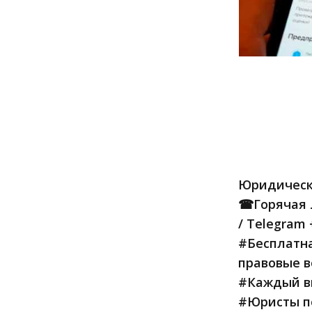
Юридическ
☎Горячая Л
/ Telegram 
#Бесплатна
правовые в
#Каждый вп
#Юристы по