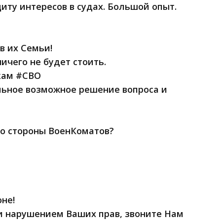
ту интересов в судах. Большой опыт.
 их Семьи!
ичего не будет стоить.
кам #СВО
льное возможное решение вопроса и
со стороны ВоенКоматов?
оне!
и нарушением Ваших прав, звоните Нам