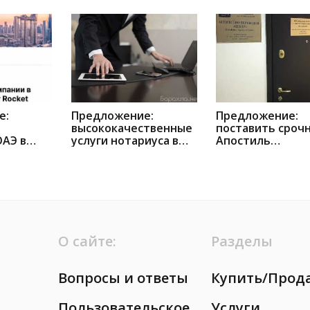
е:
Предложение:
Предложение:
высококачественные
поставить сроч
ОАЭ в
услуги нотариуса в
Апостиль
Москве
+7(985)7769527 в
Москве
О сайте:
Разделы
Вопросы и ответы
Купить/Прод
Пользовательское
Услуги