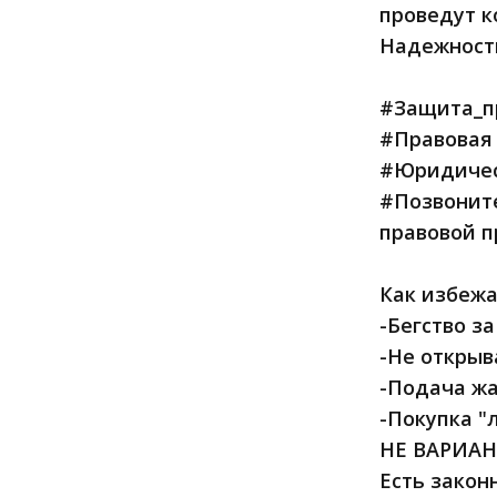
проведут к
Надежность
#Защита_п
#Правовая 
#Юридичес
#Позвоните
правовой 
Как избежа
-Бегство з
-Не открыв
-Подача жа
-Покупка "
НЕ ВАРИАНТ
Есть закон