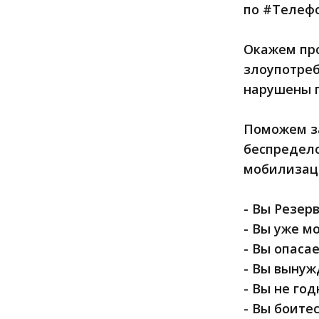
по #Телефон
Окажем пр
злоупотреб
нарушены 
Поможем за
беспредел
мобилизац
- Вы Резер
- Вы уже м
- Вы опаса
- Вы вынуж
- Вы не го
- Вы боите