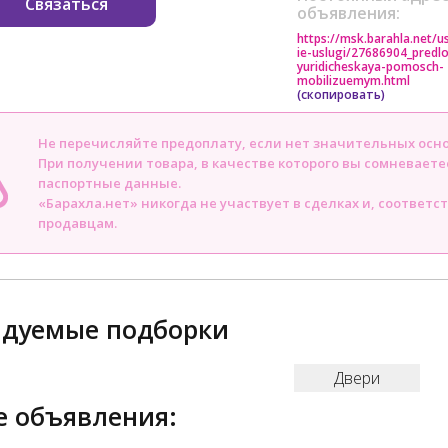
Связаться
объявления:
https://msk.barahla.net/us
ie-uslugi/27686904_predl
yuridicheskaya-pomosch-
mobilizuemym.html
(скопировать)
Не перечисляйте предоплату, если нет значительных осн
При получении товара, в качестве которого вы сомневаете
паспортные данные.
«Барахла.нет» никогда не участвует в сделках и, соответс
продавцам.
ндуемые подборки
Двери
 объявления: