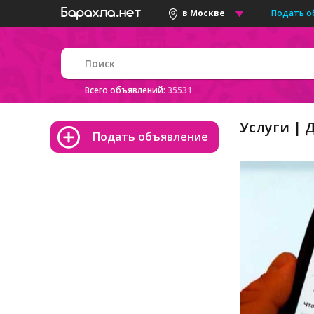
Подать о
в Москве
Всего объявлений:
35531
Услуги
Д
Подать объявление