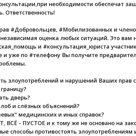
онсультации,при необходимости обеспечат защи
. Ответственность!
рав #Добровольцев, #Мобилизованных и членов
независимая оценка любых ситуаций. Это вам н
кая_помощь и #консультация_юриста участни
 и уже по #телефону Вы получите предварите
проблемы.
ть злоупотреблений и нарушений Ваших прав 
а границу?
ать дверь?
лоб и слёзных объяснений?
левых" медицинских и иных справок?
, ВСЁ - ПУСТОЕ и к тому же не основано на зак
ные способы противостоять злоупотреблениям 