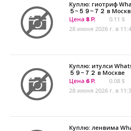
Куплю: гиотриф W
５~５９~７２ в Москв
Цена
8
0.11 $
Р.
28 июня 2026 г. в 11:
Куплю: итулси W
５９~７２ в Москве
Цена
6
0.08 $
Р.
28 июня 2026 г. в 11:
Куплю: ленвима 