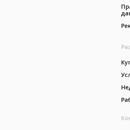
Пр
да
Ре
Ра
Ку
Ус
Не
Ра
Ко