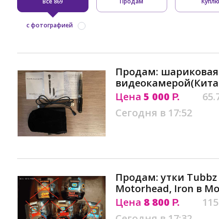
Все
Продам
Купл
869
с фотографией
Продам: шариковая 
видеокамерой(Кита
Цена
5 000
65.
Р.
Сегодня в 17:52
Продам: утки Tubbz 
Motorhead, Iron в М
Цена
8 800
115
Р.
Сегодня в 17:32