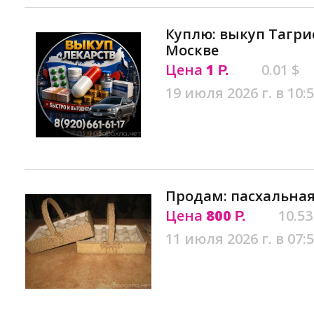
Куплю: выкуп Тагрис
Москве
Цена
1
0.01 $
Р.
19 июля 2026 г. в 10:
Продам: пасхальная
Цена
800
10.53
Р.
11 июля 2026 г. в 07: