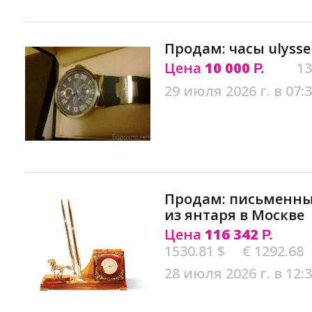
Продам: часы ulysse
Цена
10 000
13
Р.
29 июля 2026 г. в 07:
Продам: письменны
из янтаря в Москве
Цена
116 342
Р.
1530.81 $
€ 1292.68
28 июля 2026 г. в 12: