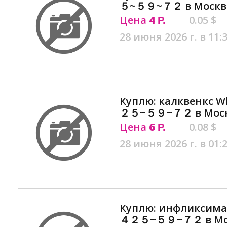
５~５９~７２ в Москв
Цена
4
0.05 $
Р.
28 июня 2026 г. в 11:
Куплю: калквенкс
２５~５９~７２ в Мос
Цена
6
0.08 $
Р.
28 июня 2026 г. в 01:
Куплю: инфликсим
４２５~５９~７２ в Мо