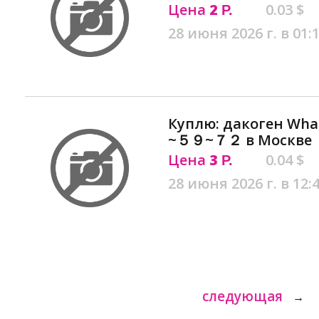
Цена
2
0.03 $
Р.
28 июня 2026 г. в 01:
Куплю: дакоген 
~５９~７２ в Москве
Цена
3
0.04 $
Р.
28 июня 2026 г. в 12:
следующая
→