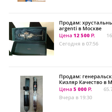
Продам: хрустальны
argenti в Москве
Цена
12 500
16
Р.
Сегодня в 07:56
Продам: генеральс
Кизляр Качество в 
Цена
5 000
65.
Р.
Вчера в 19:30