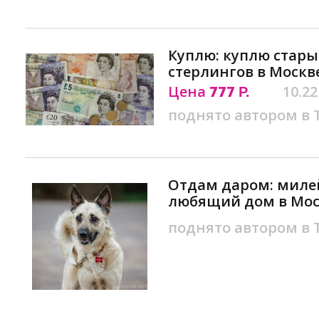
Куплю: куплю стар
стерлингов в Москв
Цена
777
10.22
Р.
поднято автором в
Отдам даром: миле
любящий дом в Мос
поднято автором в