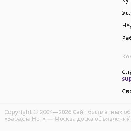
Ку
Ус
Не
Ра
Ко
Сл
su
Св
Copyright © 2004—2026
Сайт бесплатных о
«Барахла.Нет»
— Москва доска объявлений,