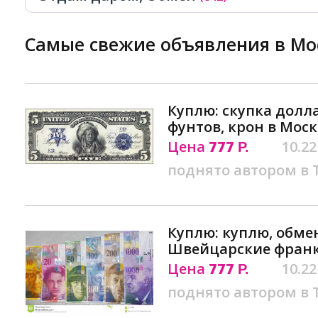
Самые свежие объявления в Мо
Куплю: скупка долл
фунтов, крон в Моск
Цена
777
10.22
Р.
поднято автором в
Куплю: куплю, обме
Швейцарские франк
Цена
777
10.22
Р.
поднято автором в