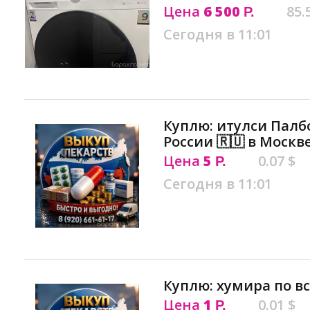
Цена
6 500
85.
Р.
Сегодня в 11:01
Куплю: итулси Палб
России 🇷🇺 в Москв
Цена
5
0.07 $
Р.
Сегодня в 11:01
Куплю: хумира по вс
Цена
1
0.01 $
Р.