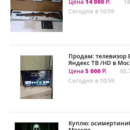
Цена
14 000
18
Р.
Сегодня в 10:59
Продам: телевизор В
Яндекс ТВ /HD в Мос
Цена
5 000
65.
Р.
Сегодня в 10:59
Куплю: осимертиниб
Москве