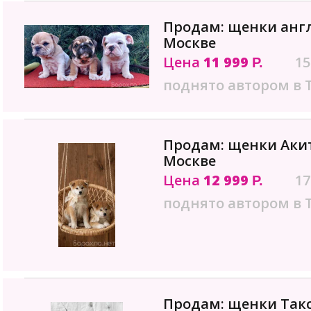
Продам: щенки англ
Москве
Цена
11 999
15
Р.
поднято автором в 
Продам: щенки Акит
Москве
Цена
12 999
17
Р.
поднято автором в 
Продам: щенки Так