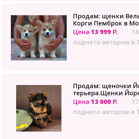
Продам: щенки Вел
Корги Пемброк в Мо
Цена
13 999
18
Р.
поднято автором в 
Продам: щеночки Й
терьера.Щенки Йорк
Цена
13 000
17
Р.
поднято автором в 