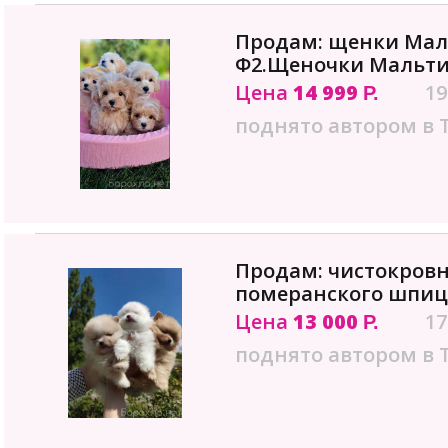
Продам: щенки Мал
Ф2.Щеночки Мальти
Цена
14 999
19
Р.
поднято автором в 
Продам: чистокров
померанского шпиц
Цена
13 000
17
Р.
поднято автором в 