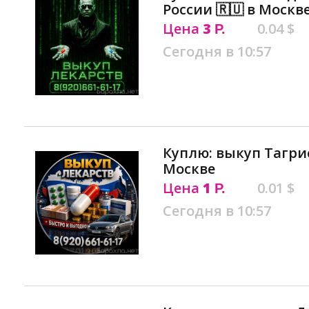
России 🇷🇺 в Москв
Цена
3
0.04 $
Р.
Сегодня в 10:57
Куплю: выкуп Тагрис
Москве
Цена
1
0.01 $
Р.
Сегодня в 10:57