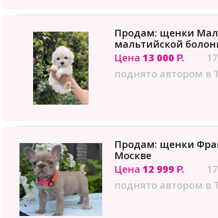
Продам: щенки Мал
мальтийской болон
Цена
13 000
17
Р.
поднято автором в 
Продам: щенки Фран
Москве
Цена
12 999
17
Р.
поднято автором в 