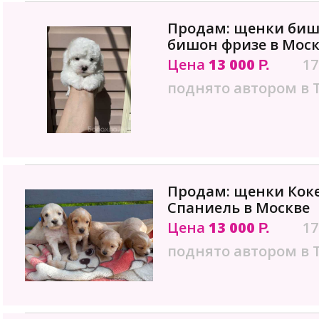
Продам: щенки биш
бишон фризе в Мос
Цена
13 000
17
Р.
поднято автором в 
Продам: щенки Коке
Спаниель в Москве
Цена
13 000
17
Р.
поднято автором в 