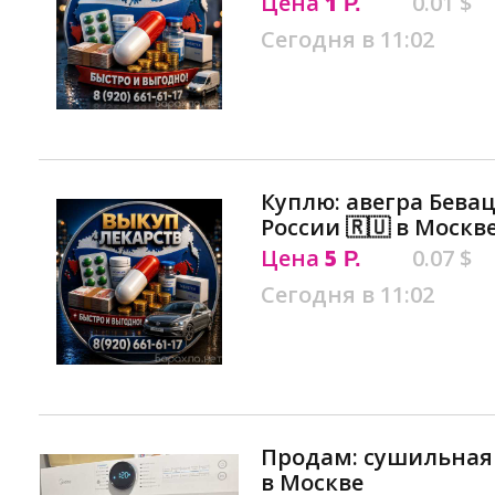
Цена
1
0.01 $
Р.
Сегодня в 11:02
Куплю: авегра Бева
России 🇷🇺 в Москв
Цена
5
0.07 $
Р.
Сегодня в 11:02
Продам: сушильная 
в Москве