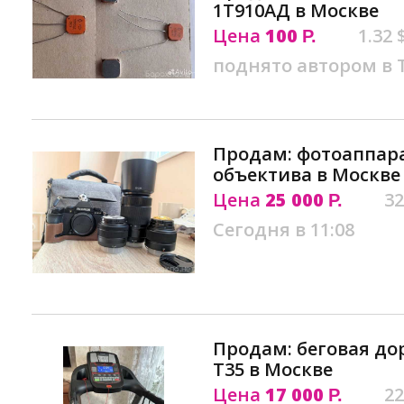
1Т910АД в Москве
Цена
100
1.32 
Р.
поднято автором в
Продам: фотоаппарат 
объектива в Москве
Цена
25 000
32
Р.
Сегодня в 11:08
Продам: беговая до
T35 в Москве
Цена
17 000
22
Р.