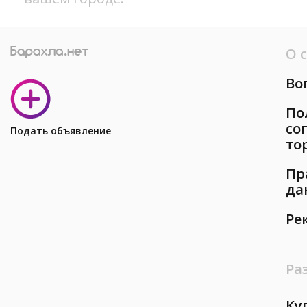
О 
Во
По
со
Подать объявление
то
Пр
да
Ре
Ра
Ку