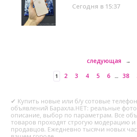
Сегодня в 15:37
следующая
→
2
3
4
5
6
38
1
...
✔ Купить новые или б/у сотовые телефон
объявлений Барахла.НЕТ: реальные фото
описание, выбор по параметрам. Все об
товаров проходят строгую модерацию и
продавцов. Ежедневно тысячи новых ча
вашем городе.