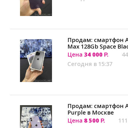
Продам: смартфон Ap
Max 128Gb Space Bla
Цена
34 000
44
Р.
Сегодня в 15:37
Продам: смартфон Ap
Purple в Москве
Цена
8 500
111
Р.