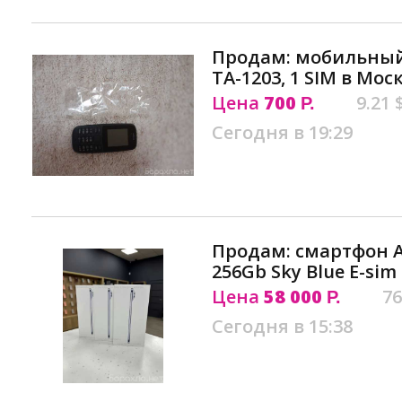
Продам: мобильный 
TA-1203, 1 SIM в Мос
Цена
700
9.21 
Р.
Сегодня в 19:29
Продам: смартфон Ap
256Gb Sky Blue E-sim
Цена
58 000
76
Р.
Сегодня в 15:38