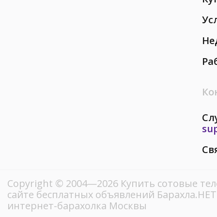
Ус
Не
Ра
Ко
Сл
su
Св
Copyright © 2004—2026 Купить сотовые те
сайте бесплатных объявлений Барахла.НЕ
интернет-барахолка Москвы