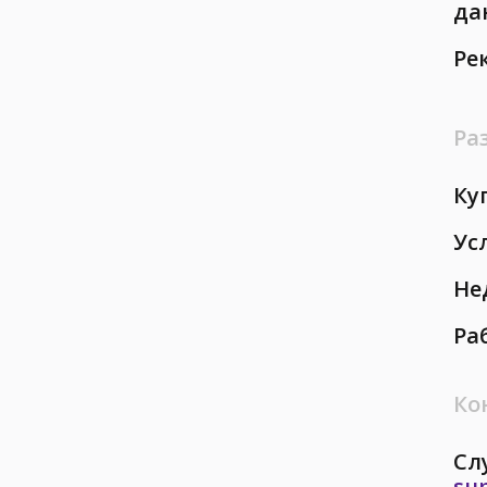
да
Ре
Ра
Ку
Ус
Не
Ра
Ко
Сл
su