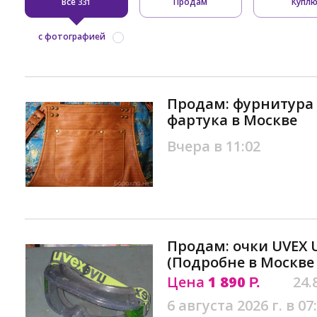
Все
Продам
Купл
331
с фотографией
Продам: фурнитура
фартука в Москве
Вчера в 11:02
Продам: очки UVEX Ul
(Подробне в Москве
Цена
1 890
24.
Р.
6 августа 2026 г. в 07