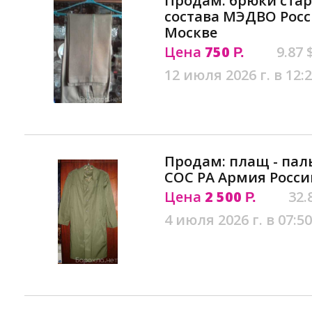
Продам: брюки ста
состава МЭДВО Рос
Москве
Цена
750
9.87 
Р.
12 июля 2026 г. в 12:
Продам: плащ - пал
СОС РА Армия Росси
Цена
2 500
32.
Р.
4 июля 2026 г. в 07:50