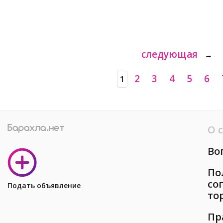
следующая
→
2
3
4
5
6
1
О 
Во
По
со
Подать объявление
то
Пр