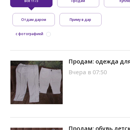
Все
Продам
Купл
1173
Отдам даром
Приму в дар
с фотографией
Продам: одежда для
Вчера в 07:50
Продам: обувь детск