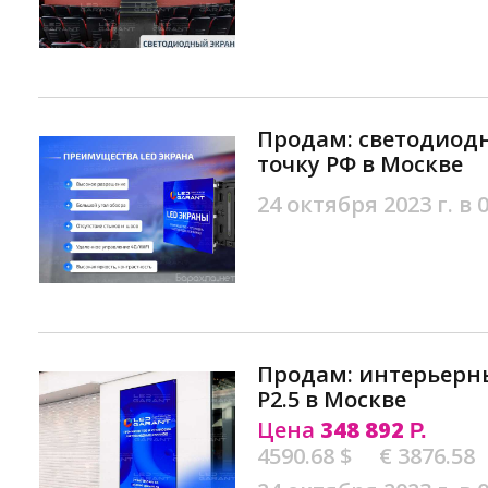
Продам: свeтодиoд
точку PФ в Москве
24 октября 2023 г. в 
Продам: интeрьeрны
Р2.5 в Москве
Цена
348 892
Р.
4590.68 $
€ 3876.58