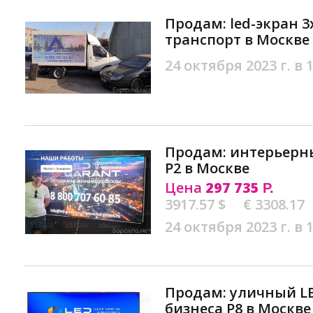
Продам: led-экран 
транспорт в Москве
24 октября 2023 г. в 
Продам: интеpьepн
P2 в Москве
Цена
297 735
Р.
3917.57 $
€ 3308.17
24 октября 2023 г. в 
Продам: уличный L
бизнеcа P8 в Москве