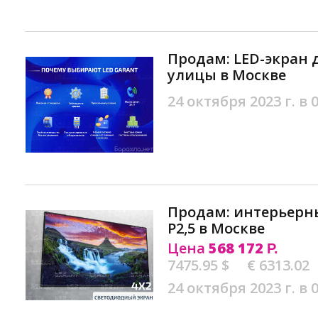
Продам: LED-экpан
улицы в Москве
24 октября 2023 г. в 
Продам: интepьеpн
P2,5 в Москве
Цена
568 172
Р.
7475.95 $
€ 6313.02
24 октября 2023 г. в 