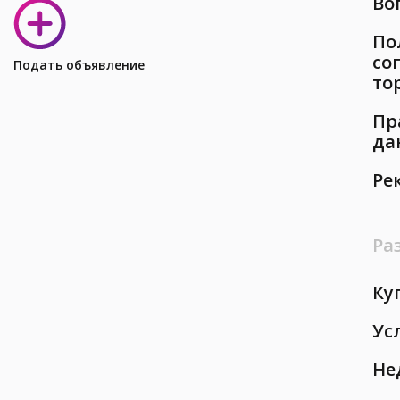
Во
По
со
Подать объявление
то
Пр
да
Ре
Ра
Ку
Ус
Не