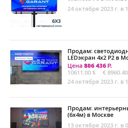
24 октября 2023 г. в 
Продам: свeтодиoд
LЕDэкран 4х2 P2 в М
Цена
806 436
Р.
10611.00 $
€ 8960.40
24 октября 2023 г. в 
Продам: интерьерны
(6х4м) в Москве
13 октября 2023 г. в 