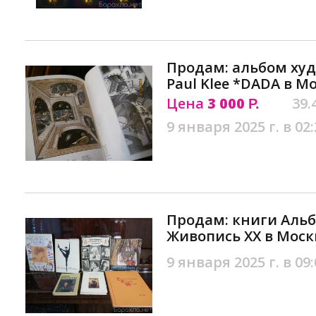
Продам: альбом ху
Paul Klee *DADA в М
Цена
3 000
39.
Р.
9 января 2025 г. в 02:
Продам: книги Аль
Живопись XX в Моск
9 января 2025 г. в 09: