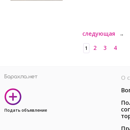
следующая
→
2
3
4
1
О 
Во
По
со
Подать объявление
то
Пр