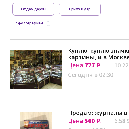
Отдам даром
Приму в дар
с фотографией
Куплю: куплю значк
картины, и в Москв
Цена
777
10.22
Р.
Сегодня в 02:30
Продам: журналы в
Цена
500
6.58 
Р.