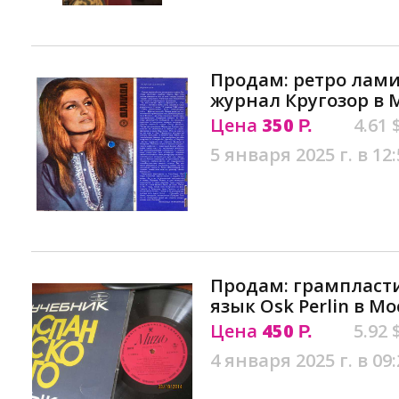
Продам: ретро ла
журнал Кругозор в 
Цена
350
4.61 
Р.
5 января 2025 г. в 12:
Продам: грампласт
язык Osk Perlin в Мо
Цена
450
5.92 
Р.
4 января 2025 г. в 09: