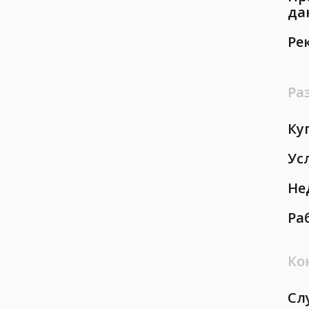
да
Ре
Ра
Ку
Ус
Не
Ра
Ко
Сл