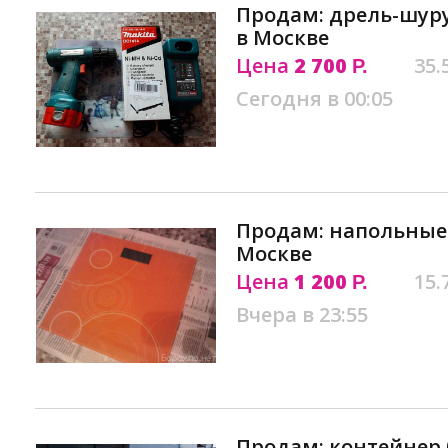
Продам: дрель-шуру
в Москве
Цена
2 700
35.
Р.
Сегодня в 00:05
Продам: напольные 
Москве
Цена
1 200
15.
Р.
Вчера в 23:55
Продам: контейнер 