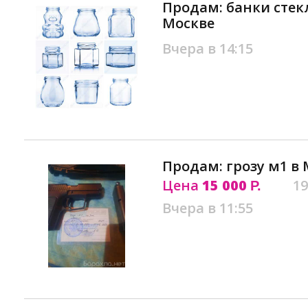
Продам: банки стек
Москве
Вчера в 14:15
Продам: грозу м1 в
Цена
15 000
19
Р.
Вчера в 11:55