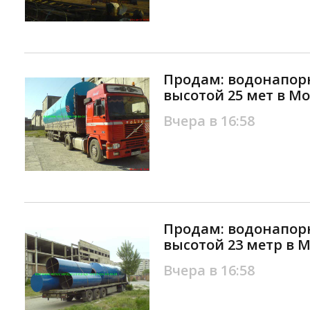
Продам: водонапор
высотой 25 мет в М
Вчера в 16:58
Продам: водонапор
высотой 23 метр в 
Вчера в 16:58