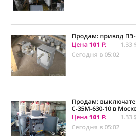
Продам: привод ПЭ-
Цена
101
1.33 
Р.
Сегодня в 05:02
Продам: выключате
С-35М-630-10 в Моск
Цена
101
1.33 
Р.
Сегодня в 05:02