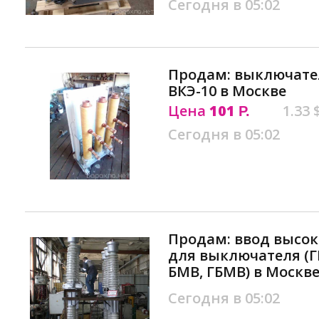
Сегодня в 05:02
Продам: выключате
ВКЭ-10 в Москве
Цена
101
1.33 
Р.
Сегодня в 05:02
Продам: ввод высок
для выключателя (ГМ
БМВ, ГБМВ) в Москв
Сегодня в 05:02