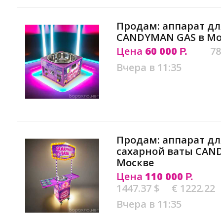
Продам: аппарат дл
CANDYMAN GAS в Мо
Цена
60 000
78
Р.
Вчера в 11:35
Продам: аппарат д
сахарной ваты CAN
Москве
Цена
110 000
Р.
1447.37 $
€ 1222.22
Вчера в 11:35