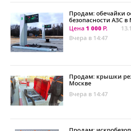
Продам: обечайки о
безопасности АЗС в
Цена
1 000
13.
Р.
Вчера в 14:47
Продам: крышки рез
Москве
Вчера в 14:47
Продам: искробезо