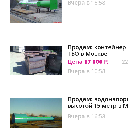
Вчера в 16:58
Продам: контейнер 
ТБО в Москве
Цена
17 000
22
Р.
Вчера в 16:58
Продам: водонапор
высотой 15 метр в 
Вчера в 16:58