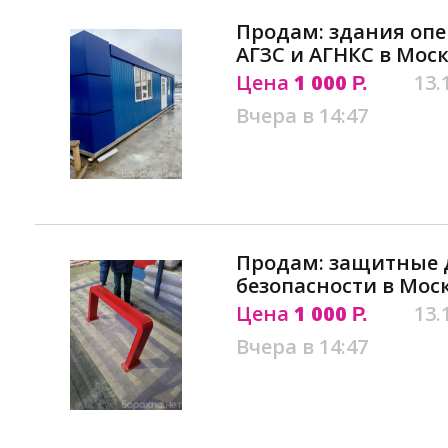
Продам: здания опе
АГЗС и АГНКС в Мос
Цена
1 000
13.
Р.
Вчера в 14:47
Продам: защитные 
безопасности в Мос
Цена
1 000
13.
Р.
Вчера в 14:47