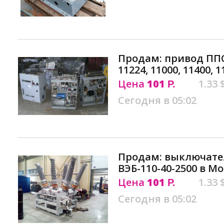
Продам: привод ПП
11224, 11000, 11400, 
Цена
101
1.33 
Р.
Сегодня в 05:02
Продам: выключате
ВЭБ-110-40-2500 в М
Цена
101
1.33 
Р.
Сегодня в 05:02