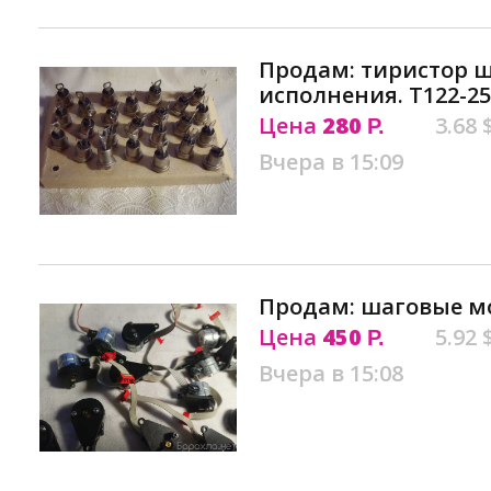
Продам: тиристор 
исполнения. Т122-25
Цена
280
3.68 
Р.
Вчера в 15:09
Продам: шаговые м
Цена
450
5.92 
Р.
Вчера в 15:08