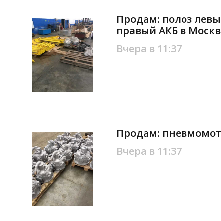
Продам: полоз левый
правый АКБ в Москв
Вчера в 11:37
Продам: пневмомото
Вчера в 11:37