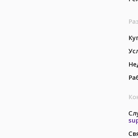
Ра
Ку
Ус
Не
Ра
Ко
Сл
su
Св