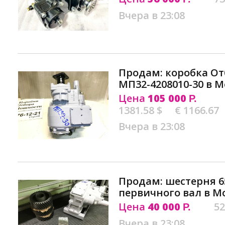
Вчера в 23:08
Продам: коробка О
МП32-4208010-30 в М
Цена
105 000
Р.
1381.58 $
€ 1166.67
Вчера в 23:08
Продам: шестерня 65
первичного вал в М
Цена
40 000
52
Р.
Вчера в 23:08