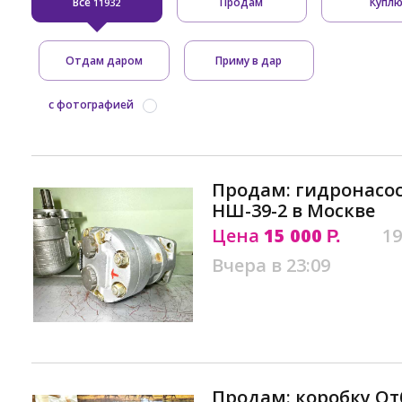
Все
Продам
Купл
11932
Отдам даром
Приму в дар
с фотографией
Продам: гидронасо
НШ-39-2 в Москве
Цена
15 000
19
Р.
Вчера в 23:09
Продам: коробку О