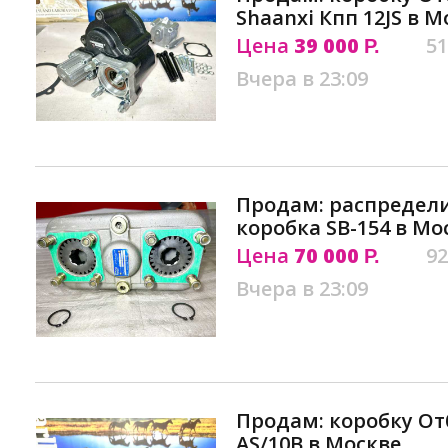
Shaanxi Кпп 12JS в М
Цена
39 000
51
Р.
Вчера в 23:09
Продам: распредели
коробка SB-154 в Мо
Цена
70 000
92
Р.
Вчера в 23:09
Продам: коробку О
AS/10B в Москве