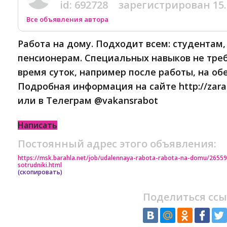
id:
692728
зарегистрирован
15
Все объявления автора
Работа на дому. Подходит всем: студентам
пенсионерам. Специальных навыков не треб
время суток, например после работы, на об
Подробная информация на сайте http://zar
или в Телеграм @vakansrabot
Написать
Постоянный адрес этого объявления:
https://msk.barahla.net/job/udalennaya-rabota-rabota-na-domu/26559
sotrudniki.html
(скопировать)
Поделиться ссы