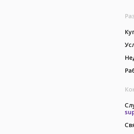
Ра
Ку
Ус
Не
Ра
Ко
Сл
su
Св