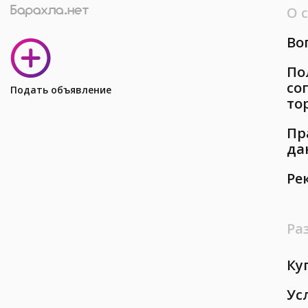
О 
Во
По
со
Подать объявление
то
Пр
да
Ре
Ра
Ку
Ус