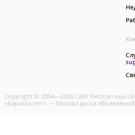
Не
Ра
Ко
Сл
su
Св
Copyright © 2004—2026
Сайт бесплатных о
«Барахла.Нет»
— Москва доска объявлений,