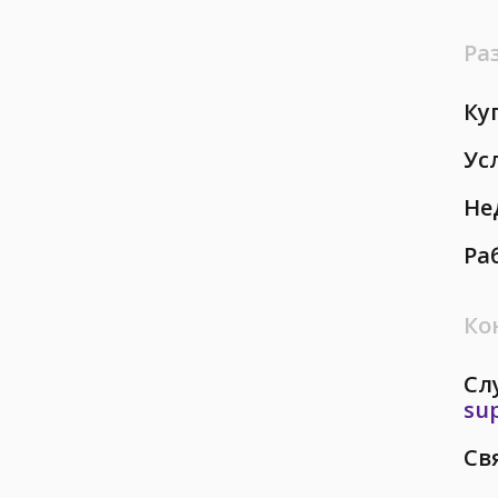
Ра
Ку
Ус
Не
Ра
Ко
Сл
su
Св