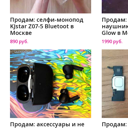
Продам: селфи-монопод
Продам:
KJstar Z07-5 Bluetoot в
наушник
Москве
Glow в М
890 руб.
1990 руб.
Продам: аксессуары и не
Продам: 