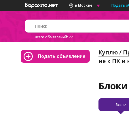
Подать о
в Москве
Всего объявлений:
22
Куплю / 
Подать объявление
ие к ПК и
Блоки
Все
22