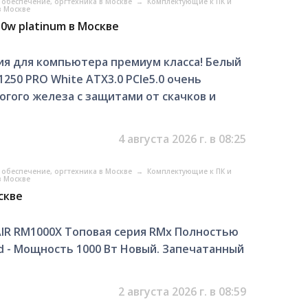
обеспечение, оргтехника в Москве
→
Комплектующие к ПК и
в Москве
50w platinum в Москве
я для компьютера премиум класса! Белый
250 PRO White ATX3.0 PCIe5.0 очень
огого железа с защитами от скачков и
4 августа 2026 г. в 08:25
обеспечение, оргтехника в Москве
→
Комплектующие к ПК и
в Москве
скве
IR RM1000X Топовая серия RMx Полностью
d - Мощность 1000 Вт Новый. Запечатанный
2 августа 2026 г. в 08:59