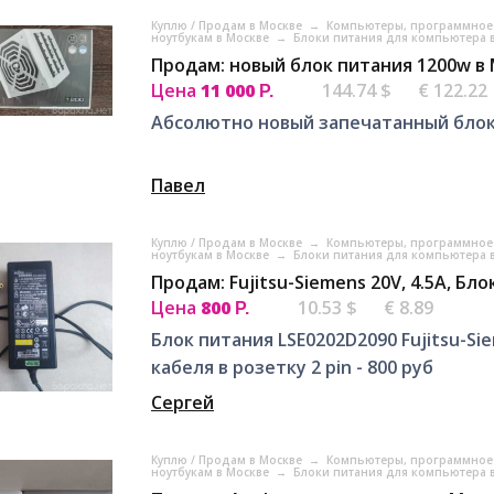
Куплю / Продам в Москве
→
Компьютеры, программное 
ноутбукам в Москве
→
Блоки питания для компьютера 
Продам: новый блок питания 1200w в
Цена
11 000
144.74 $
€ 122.22
Р.
Абсолютно новый запечатанный блок
Павел
Куплю / Продам в Москве
→
Компьютеры, программное 
ноутбукам в Москве
→
Блоки питания для компьютера 
Продам: Fujitsu-Siemens 20V, 4.5A, Бл
Цена
800
10.53 $
€ 8.89
Р.
Блок питания LSЕ0202D2090 Fujitsu-Siе
кабеля в розетку 2 рin - 800 руб
Сергей
Куплю / Продам в Москве
→
Компьютеры, программное 
ноутбукам в Москве
→
Блоки питания для компьютера 