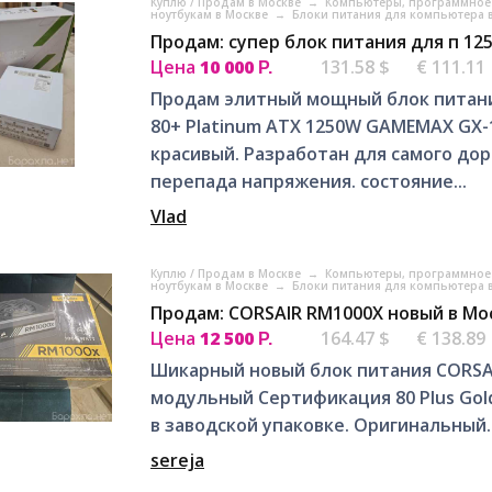
Куплю / Продам в Москве
→
Компьютеры, программное 
ноутбукам в Москве
→
Блоки питания для компьютера 
Продам: супер блок питания для п 12
Цена
10 000
131.58 $
€ 111.11
Р.
Продам элитный мощный блок питани
80+ Platinum ATX 1250W GAMEMAX GX-1
красивый. Разработан для самого дор
перепада напряжения. состояние...
Vlad
Куплю / Продам в Москве
→
Компьютеры, программное 
ноутбукам в Москве
→
Блоки питания для компьютера 
Продам: CORSAIR RM1000X новый в Мо
Цена
12 500
164.47 $
€ 138.89
Р.
Шикарный новый блок питания CORSA
модульный Сертификация 80 Plus Gol
в заводской упаковке. Оригинальный.
sereja