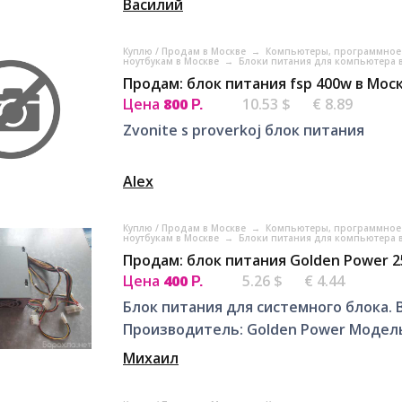
Василий
Куплю / Продам в Москве
→
Компьютеры, программное 
ноутбукам в Москве
→
Блоки питания для компьютера 
Продам: блок питания fsp 400w в Мос
Цена
800
10.53 $
€ 8.89
Р.
Zvonite s proverkoj блок питания
Alex
Куплю / Продам в Москве
→
Компьютеры, программное 
ноутбукам в Москве
→
Блоки питания для компьютера 
Продам: блок питания Golden Power 2
Цена
400
5.26 $
€ 4.44
Р.
Блок питания для системного блока.
Производитель: Golden Power Модель
Михаил