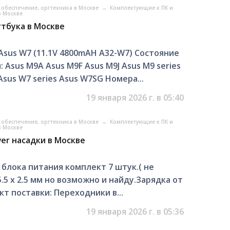
обеспечение, оргтехника в Москве
→
Комплектующие к ПК и
в Москве
утбука в Москве
Asus W7 (11.1V 4800mAH A32-W7) Состояние
 Asus M9A Asus M9F Asus M9J Asus M9 series
Asus W7 series Asus W7SG Номера...
19 января 2026 г. в 05:40
обеспечение, оргтехника в Москве
→
Комплектующие к ПК и
в Москве
er насадки в Москве
блока питания комплект 7 штук.( не
.5 х 2.5 мм но возможно и найду.Зарядка от
т поставки: Переходники в...
19 января 2026 г. в 05:36