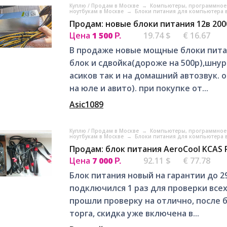
Куплю / Продам в Москве
→
Компьютеры, программное 
ноутбукам в Москве
→
Блоки питания для компьютера 
Продам: новые блоки питания 12в 200
Цена
1 500
19.74 $
€ 16.67
Р.
В продаже новые мощные блоки питани
блок и сдвойка(дороже на 500р),шнур
асиков так и на домашний автозвук.
на юле и авито). при покупке от...
Asic1089
Куплю / Продам в Москве
→
Компьютеры, программное 
ноутбукам в Москве
→
Блоки питания для компьютера 
Продам: блок питания AeroCool KCAS 
Цена
7 000
92.11 $
€ 77.78
Р.
Блок питания новый на гарантии до 29.
подключился 1 раз для проверки вс
прошли проверку на отлично, после 
торга, скидка уже включена в...