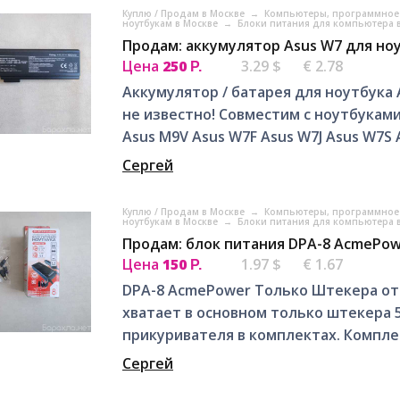
Куплю / Продам в Москве
→
Компьютеры, программное 
ноутбукам в Москве
→
Блоки питания для компьютера 
Продам: аккумулятор Asus W7 для но
Цена
250
3.29 $
€ 2.78
Р.
Аккумулятор / батарея для ноутбука 
не известно! Совместим с ноутбуками:
Asus M9V Asus W7F Asus W7J Asus W7S 
Сергей
Куплю / Продам в Москве
→
Компьютеры, программное 
ноутбукам в Москве
→
Блоки питания для компьютера 
Продам: блок питания DPA-8 AcmePow
Цена
150
1.97 $
€ 1.67
Р.
DPA-8 AcmePower Только Штекера от 
хватает в основном только штекера 5
прикуривателя в комплектах. Комплек
Сергей