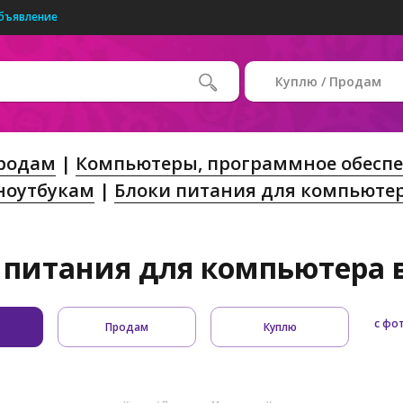
бъявление
Куплю / Продам
Продам
Компьютеры, программное обеспе
 ноутбукам
Блоки питания для компьюте
 питания для компьютера в
с фо
Продам
Куплю