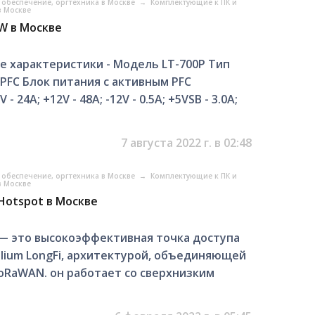
обеспечение, оргтехника в Москве
→
Комплектующие к ПК и
в Москве
W в Москве
 характеристики - Модель LT-700P Тип
PFC Блок питания с активным PFC
 24А; +12V - 48А; -12V - 0.5А; +5VSB - 3.0А;
7 августа 2022 г. в 02:48
обеспечение, оргтехника в Москве
→
Комплектующие к ПК и
в Москве
 Hotspot в Москве
0 — это высокоэффективная точка доступа
elium LongFi, архитектурой, объединяющей
oRaWAN. он работает со сверхнизким