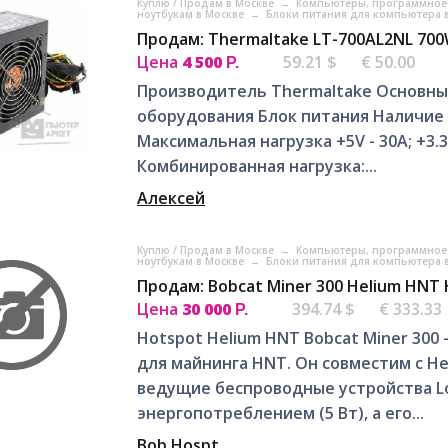
Куплю / Продам в Москве
→
Компьютеры, программное 
ноутбукам в Москве
→
Блоки питания для компьютера 
Продам: Thermaltake LT-700AL2NL 700
Цена
4 500
59.21 $
€ 50.00
Р.
Производитель Thermaltake Основные
оборудования Блок питания Наличие 
Максимальная нагрузка +5V - 30А; +3.3V -
Комбинированная нагрузка:...
Алексей
Куплю / Продам в Москве
→
Компьютеры, программное 
ноутбукам в Москве
→
Блоки питания для компьютера 
Продам: Bobcat Miner 300 Helium HNT
Цена
30 000
394.74 $
€ 333.33
Р.
Hotspot Helium HNT Bobcat Miner 30
для майнинга HNT. Он совместим с H
ведущие беспроводные устройства L
энергопотреблением (5 Вт), а его...
Bob Hospt