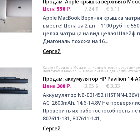
Продам: Apple крышка верхняя в Мос
Цена
550
7.24 $
€ 6.11
Р.
Apple MacBook Верхняя крышка матр
вместе! Цена за 2 шт - 1100 руб по 5
целая.матрица на вид целая.Шлейф п
Диагональ похожа на 16...
Сергей
Куплю / Продам в Москве
→
Компьютеры, программное 
ноутбукам в Москве
→
Блоки питания для компьютера 
Продам: аккумулятор HP Pavilion 14-A
Цена
300
3.95 $
€ 3.33
Р.
Аккумулятор NB-001452 (HSTNN-LB6V) дл
AC, 2600mAh, 14.6-14.8V Не проверялис
Проверить их работоспособность не
807611-131, 807611-141,...
Сергей