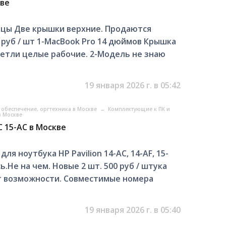
кве
ицы Две крышки верхние. Продаются
50 руб / шт 1-MacBook Pro 14 дюймов Крышка
етли целые рабочие. 2-Модель не знаю
19 января 2026 г. в 05:42
обеспечение, оргтехника в Москве
→
Комплектующие к ПК и
в Москве
C 15-AC в Москве
я ноутбука HP Pavilion 14-AC, 14-AF, 15-
ь.Не на чем. Новые 2 шт. 500 руб / штука
т возможности. Совместимые номера
19 января 2026 г. в 05:40