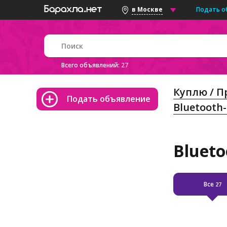
Подать о
в Москве
Всего объявлений:
27
Куплю / 
Подать объявление
Bluetooth
Blueto
Все
27