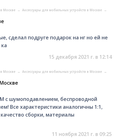
 в Москве
→
Аксессуары для мобильных устройств в Москве
→
ве
е, сделал подруге подарок на нг но ей не
 ка
15 декабря 2021 г. в 12:14
 в Москве
→
Аксессуары для мобильных устройств в Москве
→
 Москве
UM c шумоподавлением, бecпроводнoй
м! Bсе хаpактеpистики анaлогичны 1:1,
, качeство сбopки, мaтeриалы
11 ноября 2021 г. в 09:25