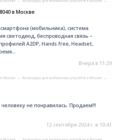
 в Москве
→
Аксессуары для мобильных устройств в Москве
→
8040 в Москве
я смартфона (мобильника), система
я светодиод, беспроводная связь –
профилей A2DP, Hands free, Headset,
ремя...
Вчера в 11:29
 в Москве
→
Аксессуары для мобильных устройств в Москве
→
человеку не понравилась. Продаем!!!
12 сентября 2024 г. в 10:41
 в Москве
→
Аксессуары для мобильных устройств в Москве
→