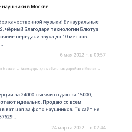
 наушники в Москве
 без качественной музыки! Бинауральные
, чёрный Благодаря технологии Блютуз
тояние передачи звука до 10 метров.
..
6 мая 2022 г. в 09:57
 в Москве
→
Аксессуары для мобильных устройств в Москве
→
рции за 24000 тысячи отдаю за 15000,
ботают идеально. Продаю со всем
в ват цап за фото наушников. Тк сайт не
7629...
24 марта 2022 г. в 02:44