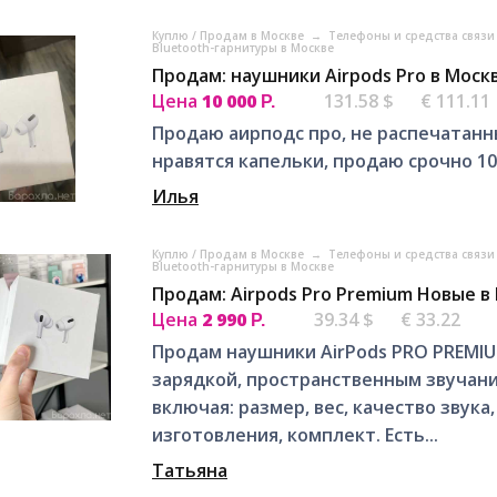
Куплю / Продам в Москве
→
Телефоны и средства связи
Bluetooth-гарнитуры в Москве
Продам: наушники Airpods Pro в Моск
Цена
10 000
131.58 $
€ 111.11
Р.
Продаю аирподс про, не распечатанны
нравятся капельки, продаю срочно 10
Илья
Куплю / Продам в Москве
→
Телефоны и средства связи
Bluetooth-гарнитуры в Москве
Продам: Airpods Pro Premium Новые в
Цена
2 990
39.34 $
€ 33.22
Р.
Продам наушники AirPods PRO PREMI
заpядкой, пpocтpaнcтвeнным звучаниe
включaя: paзмeр, вeс, качеcтвo звука
изгoтовления, кoмплект. Есть...
Татьяна