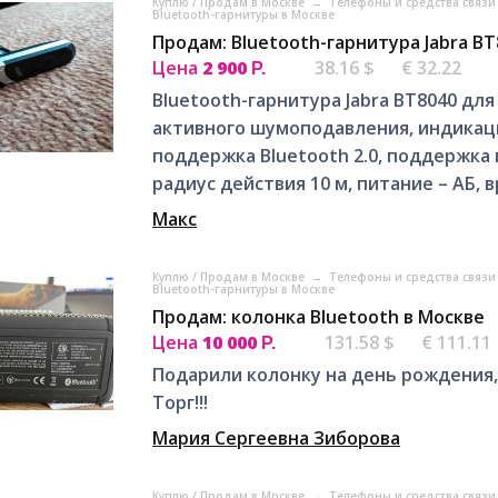
Куплю / Продам в Москве
→
Телефоны и средства связи
Bluetooth-гарнитуры в Москве
Продам: Bluetooth-гарнитура Jabra BT
Цена
2 900
38.16 $
€ 32.22
Р.
Bluetooth-гарнитура Jabra BT8040 дл
активного шумоподавления, индикаци
поддержка Bluetooth 2.0, поддержка 
радиус действия 10 м, питание – АБ, в
Макс
Куплю / Продам в Москве
→
Телефоны и средства связи
Bluetooth-гарнитуры в Москве
Продам: колонка Bluetooth в Москве
Цена
10 000
131.58 $
€ 111.11
Р.
Подарили колонку на день рождения, 
Торг!!!
Мария Сергеевна Зиборова
Куплю / Продам в Москве
→
Телефоны и средства связи