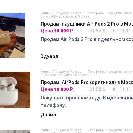
Куплю / Продам в Москве
→
Телефоны и средства связи
Bluetooth-гарнитуры в Москве
Продам: наушники Air Pods 2 Pro в Мо
Цена
10 000
131.58 $
€ 111.11
Р.
Продам Air Pods 2 Pro в идеальном с
Эдуард
Куплю / Продам в Москве
→
Телефоны и средства связи
Bluetooth-гарнитуры в Москве
Продам: AirPods Pro (оригинал) в Мос
Цена
10 000
131.58 $
€ 111.11
Р.
Покупал в прошлом году. В идеальном
телефону.
Данил
Куплю / Продам в Москве
→
Телефоны и средства связи