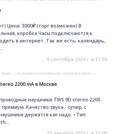
е
т) Цена: 3000₽ (торг возможен) В
альная, коробка Часы подключаются к
дить в интернет. Так же есть: календарь,
..
6 сентября 2024 г. в 11:56
в Орске
→
Аксессуары для мобильных устройств в Орске
→
tereo 2200 mA в Москве
спроводные наушники TWS 9D stereo 2200
премиум. Качество звука - супер, с
наушники держатся как надо. • Тип
h...
15 декабря 2023 г. в 11:05