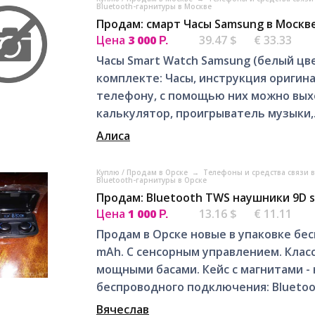
Bluetooth-гарнитуры в Москве
Продам: смарт Часы Samsung в Москв
Цена
3 000
39.47 $
€ 33.33
Р.
Часы Smart Watch Samsung (белый цве
комплекте: Часы, инструкция оригин
телефону, с помощью них можно выхо
калькулятор, проигрыватель музыки,.
Алиса
Куплю / Продам в Орске
→
Телефоны и средства связи 
Bluetooth-гарнитуры в Орске
Продам: Bluetooth TWS наушники 9D s
Цена
1 000
13.16 $
€ 11.11
Р.
Продам в Орске новые в упаковке бе
mAh. С сенсорным управлением. Класс 
мощными басами. Кейс с магнитами - 
беспроводного подключения: Bluetoot
Вячеслав