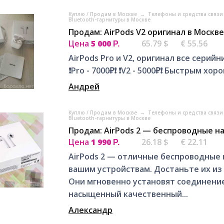
Куплю / Продам в Москве
→
Телефоны и средства связи
Bluetooth-гарнитуры в Москве
Продам: AirPods V2 оригинал в Москве
Цена
5 000
65.79 $
€ 55.56
Р.
AirPods Pro и V2, оригинал все сери
❗Pro - 7000₽❗ ❗V2 - 5000₽❗ Быстрым хо
Андрей
Куплю / Продам в Москве
→
Телефоны и средства связи
Bluetooth-гарнитуры в Москве
Продам: AirPods 2 — беспроводные н
Цена
1 990
26.18 $
€ 22.11
Р.
AirPods 2 — отличные беспроводные 
вашим устройствам. Достаньте их из
Они мгновенно установят соединение,
насыщенный качественный...
Александр