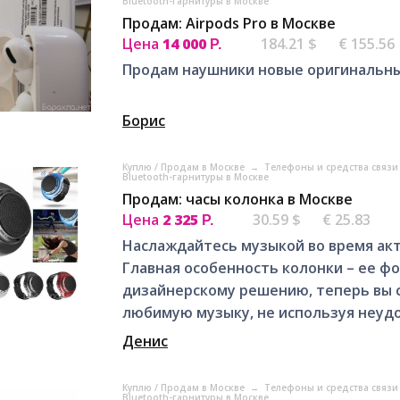
Bluetooth-гарнитуры в Москве
Продам: Airpods Pro в Москве
Цена
14 000
184.21 $
€ 155.56
Р.
Продам наушники новые оригинальны
Борис
Куплю / Продам в Москве
→
Телефоны и средства связи
Bluetooth-гарнитуры в Москве
Продам: часы колонка в Москве
Цена
2 325
30.59 $
€ 25.83
Р.
Наслаждайтесь музыкой во время акт
Главная особенность колонки – ее фо
дизайнерскому решению, теперь вы 
любимую музыку, не используя неудо
Денис
Куплю / Продам в Москве
→
Телефоны и средства связи
Bluetooth-гарнитуры в Москве