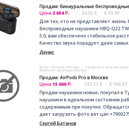
Продам: бинауральные беспроводные
Цена
2 654
34.92 $
€ 29.49
Р.
Для тех, кто не представляет жизнь
беспроводные наушники HBQ-Q32 TWS
5.0, вам обеспечено стабильное расс
Качество звука порадует даже самых.
Денис
Куплю / Продам в Москве
→
Телефоны и средства связи
Bluetooth-гарнитуры в Москве
Продам: AirPods Pro в Москве
Цена
15 000
197.37 $
€ 166.67
Р.
Продам наушники новые, покупал в Ту
наушники в идеальном состоянии ра
содержимым при покупке. Обращатся 
дает загрузить фото ват цап +7900275
Сергей Батанов