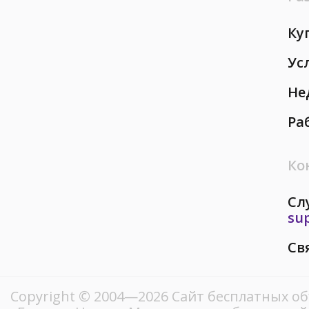
Ку
Ус
Не
Ра
Ко
Сл
su
Св
Copyright © 2004—2026
Сайт бесплатных о