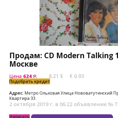
Продам: CD Modern Talking 1
Москве
8.21 $
€ 6.93
Цена
624
Р.
Подобрать кредит
Адрес:
Метро Ольховая Улица Нововатутинский П
Квартира 33
2 октября 2019 г. в 06:22
объявление №
Т
Написать