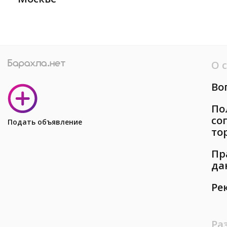
О 
Во
По
со
Подать объявление
то
Пр
да
Ре
Ра