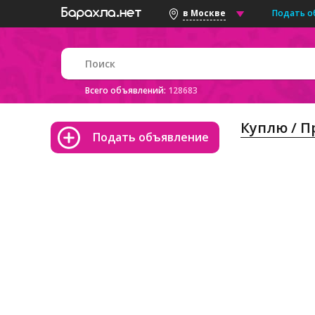
Подать о
в Москве
Всего объявлений:
128683
Куплю / 
Подать объявление