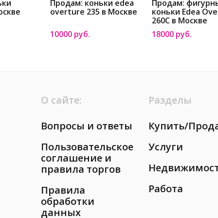
ьки
Продам: коньки edea
Продам: фигурн
оскве
overture 235 в Москве
коньки Edea Ove
260C в Москве
10000 руб.
18000 руб.
О сайте:
Разделы
Вопросы и ответы
Купить/Прод
Пользовательское
Услуги
соглашение и
Недвижимос
правила торгов
Работа
Правила
обработки
данных