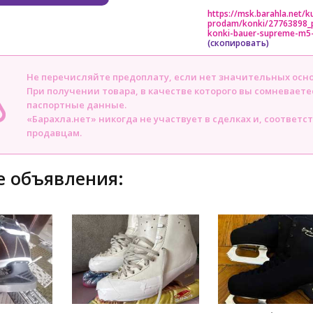
https://msk.barahla.net/k
prodam/konki/27763898_
konki-bauer-supreme-m5-
(скопировать)
Не перечисляйте предоплату, если нет значительных осн
При получении товара, в качестве которого вы сомневаете
паспортные данные.
«Барахла.нет» никогда не участвует в сделках и, соответс
продавцам.
 объявления: