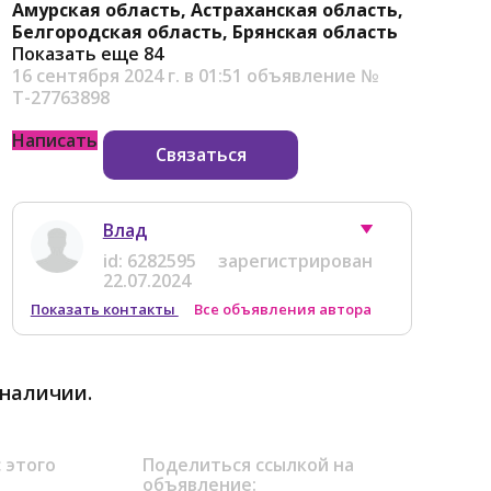
Амурская область, Астраханская область,
Белгородская область, Брянская область
Показать еще 84
16 сентября 2024 г. в 01:51
объявление №
Т-27763898
Написать
Связаться
Влад
id:
6282595
зарегистрирован
22.07.2024
Показать контакты
Все объявления автора
 наличии.
 этого
Поделиться ссылкой на
объявление: