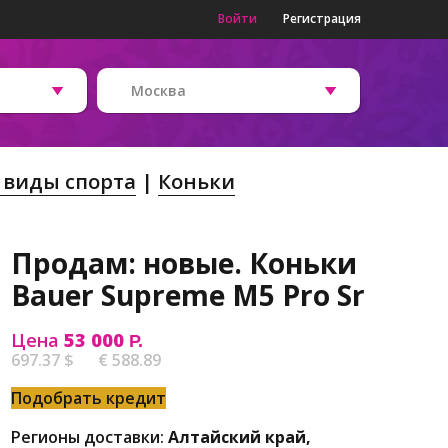
Войти
Регистрация
Москва
 виды спорта
Коньки
Продам: новые. Коньки
Bauer Supreme M5 Pro Sr
Цена
53 000
Р.
697.37 $
€ 588.89
Подобрать кредит
Регионы доставки:
Алтайский край,