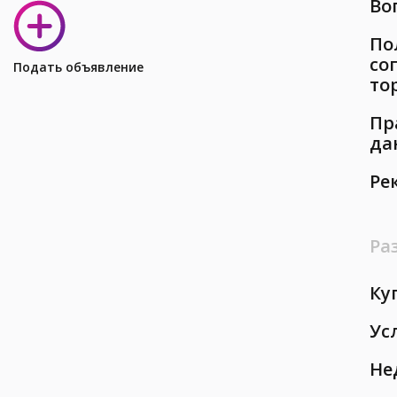
Во
По
со
Подать объявление
то
Пр
да
Ре
Ра
Ку
Ус
Не