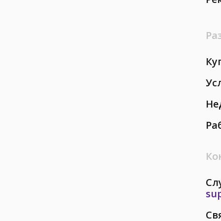
Ра
Ку
Ус
Не
Ра
Ко
Сл
su
Св