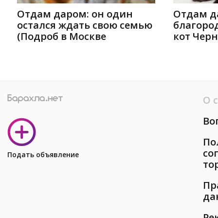
Отдам даром: он один
Отдам д
остался ждать свою семью
благоро
(Подроб в Москве
кот Черн
О 
Во
По
со
Подать объявление
то
Пр
да
Ре