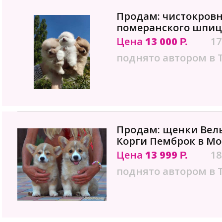
Продам: чистокров
померанского шпиц
Цена
13 000
17
Р.
поднято автором в 
Продам: щенки Вел
Корги Пемброк в Мо
Цена
13 999
18
Р.
поднято автором в 