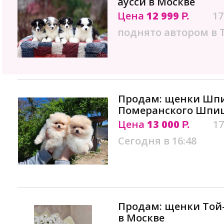
аусси в Москве
Цена
12 999
17
Р.
поднято автором в 
Продам: щенки Шп
Померанского Шпиц
Цена
13 000
17
Р.
Сегодня в 16:48
Продам: щенки Той-
в Москве