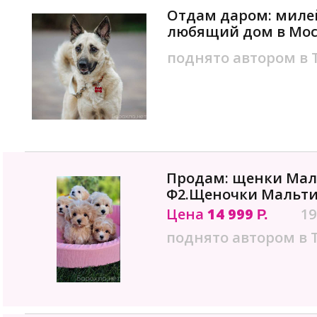
Отдам даром: миле
любящий дом в Мос
поднято автором в
Продам: щенки Мал
Ф2.Щеночки Мальти
Цена
14 999
19
Р.
поднято автором в 