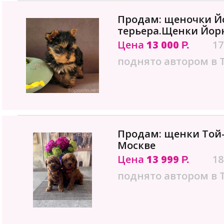
Продам: щеночки Й
терьера.Щенки Йорк
Цена
13 000
17
Р.
поднято автором в 
Продам: щенки Той-
Москве
Цена
13 999
18
Р.
поднято автором в 