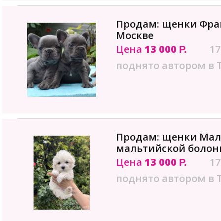
Продам: щенки Фран
Москве
Цена
13 000
17
Р.
поднято автором в 
Продам: щенки Мал
мальтийской болон
Цена
13 000
17
Р.
поднято автором в 