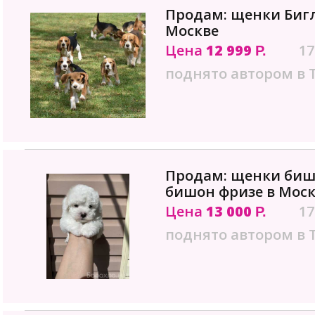
Продам: щенки Бигл
Москве
Цена
12 999
17
Р.
поднято автором в 
Продам: щенки биш
бишон фризе в Мос
Цена
13 000
17
Р.
поднято автором в 