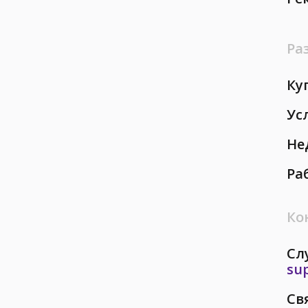
Ра
Ку
Ус
Не
Ра
Ко
Сл
su
Св