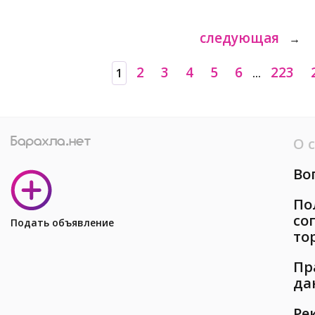
следующая
→
2
3
4
5
6
223
1
...
О 
Во
По
со
Подать объявление
то
Пр
да
Ре