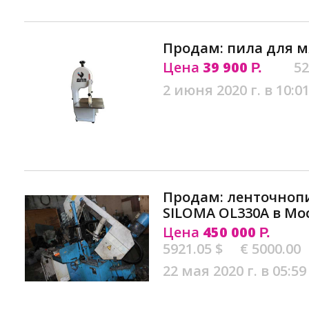
Продам: пила для мя
Цена
39 900
52
Р.
2 июня 2020 г. в 10:0
Продам: ленточноп
SILOMA OL330A в Мо
Цена
450 000
Р.
5921.05 $
€ 5000.00
22 мая 2020 г. в 05:59