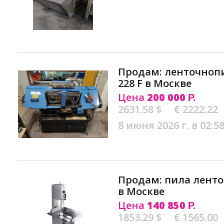
Продам: ленточноп
228 F в Москве
Цена
200 000
Р.
2631.58 $
€ 2222.22
8 июня 2026 г. в 02:5
Продам: пила ленто
в Москве
Цена
140 850
Р.
1853.29 $
€ 1565.00