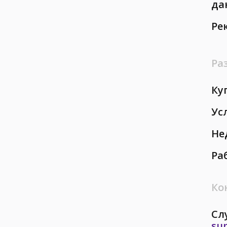
да
Ре
Ра
Ку
Ус
Не
Ра
Ко
Сл
su