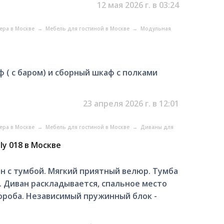
12 мая 2026 г. в 03:24
ера в Москве
→
Мебель для гостиной в Москве
→
Модульная
 ( с баром) и сборный шкаф с полками
23 апреля 2026 г. в 12:01
ера в Москве
→
Мебель для гостиной в Москве
→
Диваны для
y 018 в Москве
н с тумбой. Мягкий приятный велюр. Тумба
. Диван раскладывается, спальное место
короба. Независимый пружинный блок -