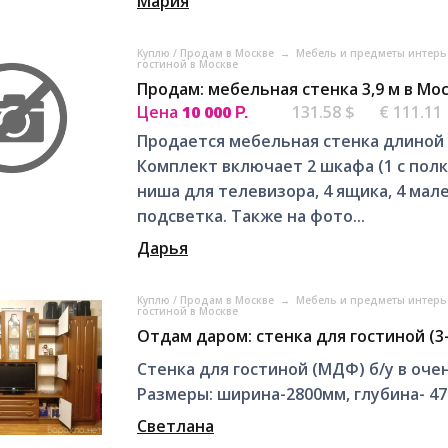
Мария
Куплю / Продам в Москве
→
Мебель и предметы интерь
гостиной в Москве
Продам: мебельная стенка 3,9 м в Мо
Цена
10 000
131.58 $
€ 111.11
Р.
Продается мебельная стенка длиной 3
Комплект включает 2 шкафа (1 с полка
ниша для телевизора, 4 ящика, 4 мал
подсветка. Также на фото...
Дарья
Куплю / Продам в Москве
→
Мебель и предметы интерь
гостиной в Москве
Отдам даром: стенка для гостиной (3
Стенка для гостиной (МДФ) б/у в оче
Размеры: ширина-2800мм, глубина- 47
Светлана