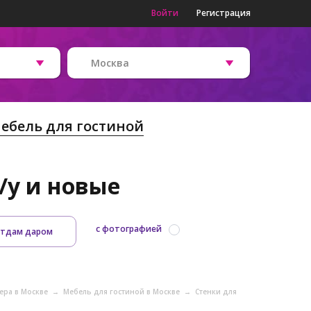
Войти
Регистрация
Москва
ебель для гостиной
/у и новые
с фотографией
тдам даром
ера в Москве
→
Мебель для гостиной в Москве
→
Стенки для