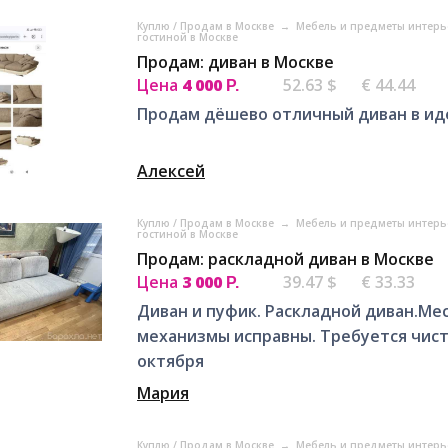
Куплю / Продам в Москве
→
Мебель и предметы интерь
гостиной в Москве
Продам: диван в Москве
Цена
4 000
52.63 $
€ 44.44
Р.
Продам дёшево отличный диван в ид
Алексей
Куплю / Продам в Москве
→
Мебель и предметы интерь
гостиной в Москве
Продам: раскладной диван в Москве
Цена
3 000
39.47 $
€ 33.33
Р.
Диван и пуфик. Раскладной диван.Мес
механизмы исправны. Требуется чист
октября
Мария
Куплю / Продам в Москве
→
Мебель и предметы интерь