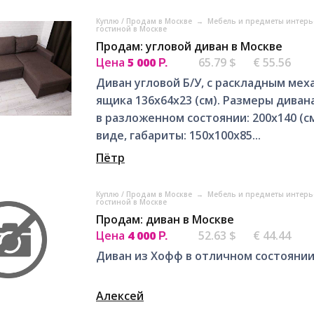
Куплю / Продам в Москве
→
Мебель и предметы интерь
гостиной в Москве
Продам: угловой диван в Москве
Цена
5 000
65.79 $
€ 55.56
Р.
Диван угловой Б/У, c раскладным ме
ящика 136x64x23 (см). Размеры дивана
в разложенном состоянии: 200x140 (
виде, габариты: 150x100x85...
Пётр
Куплю / Продам в Москве
→
Мебель и предметы интерь
гостиной в Москве
Продам: диван в Москве
Цена
4 000
52.63 $
€ 44.44
Р.
Диван из Хофф в отличном состояни
Алексей