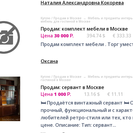
Наталия Александровна Кокорева
Куплю / Продам в Москве
→
Мебель и предметы интерь
мебель для гостиной в Москве
Продам: комплект мебели в Москве
Цена
30 000
394.74 $
€ 333.33
Р.
Продам комплект мебели . Торг умес
Оксана
Куплю / Продам в Москве
→
Мебель и предметы интерь
гостиной в Москве
Продам: сервант в Москве
Цена
1 000
13.16 $
€ 11.11
Р.
🛏️ Продаётся винтажный сервант 🛏
прочный, функциональный и с характ
любителей ретро-стиля или тех, кт
цене. Описание: Тип: сервант...