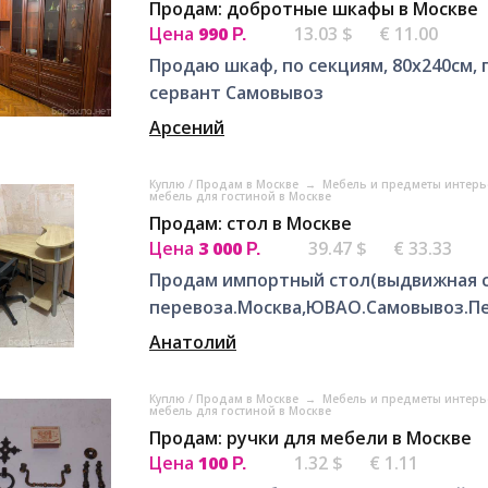
Продам: добротные шкафы в Москве
Цена
990
13.03 $
€ 11.00
Р.
Продаю шкаф, по секциям, 80x240см, 
сервант Самовывоз
Арсений
Куплю / Продам в Москве
→
Мебель и предметы интерь
мебель для гостиной в Москве
Продам: стол в Москве
Цена
3 000
39.47 $
€ 33.33
Р.
Продам импортный стол(выдвижная с
перевоза.Москва,ЮВАО.Самовывоз.Пер
Анатолий
Куплю / Продам в Москве
→
Мебель и предметы интерь
мебель для гостиной в Москве
Продам: ручки для мебели в Москве
Цена
100
1.32 $
€ 1.11
Р.