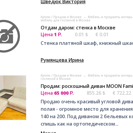
Шведюк Виктория
Куплю / Продам в Москве
→
Мебель и предметы интерь
мебель для гостиной в Москве
Отдам даром: стенка в Москве
Цена
1
0.01 $
€ 0.01
Р.
Стенка платяной шкаф, книжный шкаф
Румянцева Ирина
Куплю / Продам в Москве
→
Мебель и предметы интерь
гостиной в Москве
Продам: роскошный диван MOON Famil
Цена
65 000
855.26 $
€ 722.22
Р.
Продаю очень красивый угловой дива
полая - огромное место для хранения
140 на 200. Под диваном 2 бельевых 
спишь как на ортопедическом...