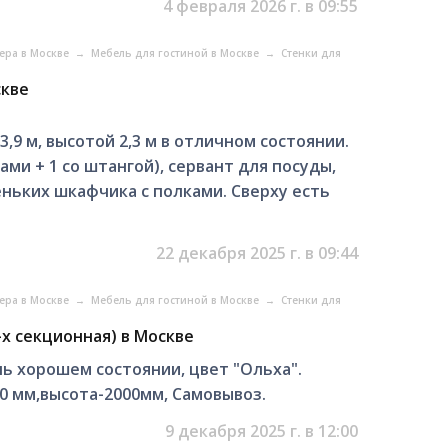
4 февраля 2026 г. в 09:55
ера в Москве
→
Мебель для гостиной в Москве
→
Стенки для
скве
,9 м, высотой 2,3 м в отличном состоянии.
ми + 1 со штангой), сервант для посуды,
еньких шкафчика с полками. Сверху есть
22 декабря 2025 г. в 09:44
ера в Москве
→
Мебель для гостиной в Москве
→
Стенки для
-х секционная) в Москве
нь хорошем состоянии, цвет "Ольха".
0 мм,высота-2000мм, Самовывоз.
9 декабря 2025 г. в 12:00