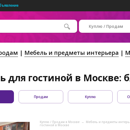
бъявление
Куплю / Продам
Продам
Мебель и предметы интерьера
М
ь для гостиной в Москве: б
Продам
Куплю
О
Куплю / Продам в Москве
→
Мебель и предметы интерь
гостиной в Москве