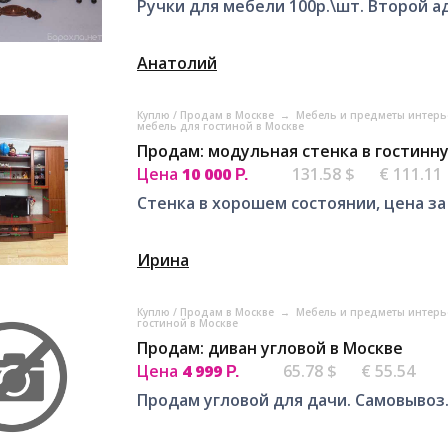
Ручки для мебели 100р.\шт. Второй а
Анатолий
Куплю / Продам в Москве
→
Мебель и предметы интерь
мебель для гостиной в Москве
Продам: модульная стенка в гостинн
Цена
10 000
131.58 $
€ 111.11
Р.
Стенка в хорошем состоянии, цена за
Ирина
Куплю / Продам в Москве
→
Мебель и предметы интерь
гостиной в Москве
Продам: диван угловой в Москве
Цена
4 999
65.78 $
€ 55.54
Р.
Продам угловой для дачи. Самовывоз.