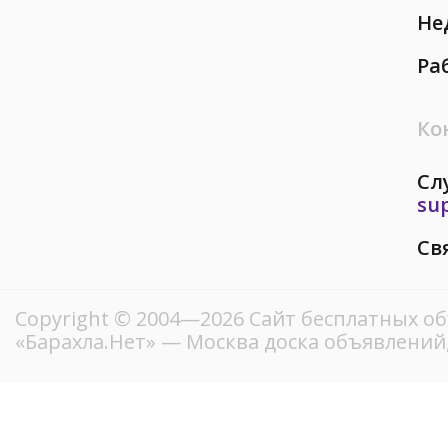
Не
Ра
Ко
Сл
su
Св
Copyright © 2004—2026
Сайт бесплатных о
«Барахла.Нет»
— Москва доска объявлений,