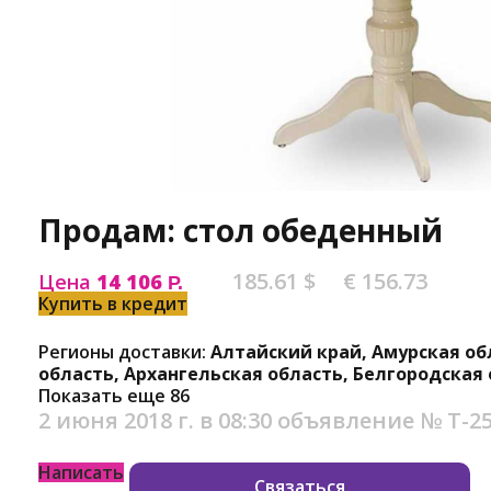
Продам: стол обеденный
185.61 $
€ 156.73
Цена
14 106
Р.
Купить в кредит
Регионы доставки:
Алтайский край, Амурская об
область, Архангельская область, Белгородская
Показать еще 86
2 июня 2018 г. в 08:30
объявление №
Т-2
Написать
Связаться