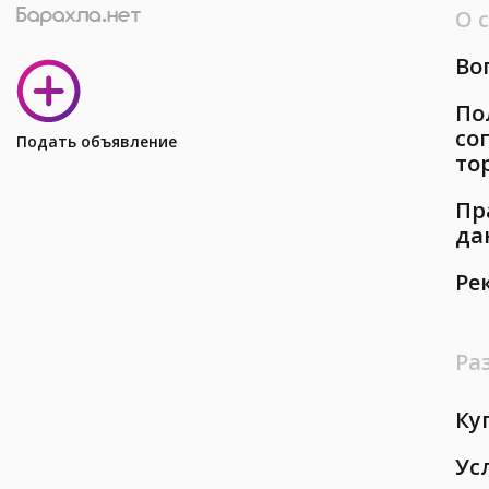
О 
Во
По
со
Подать объявление
то
Пр
да
Ре
Ра
Ку
Ус