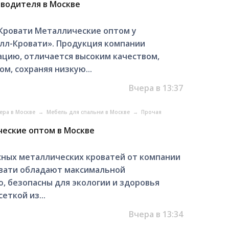
зводителя в Москве
 Кровати Металлические оптом у
лл-Кровати». Продукция компании
цию, отличается высоким качеством,
м, сохраняя низкую...
Вчера в 13:37
ера в Москве
→
Мебель для спальни в Москве
→
Прочая
ческие оптом в Москве
сных металлических кроватей от компании
вати обладают максимальной
, безопасны для экологии и здоровья
еткой из...
Вчера в 13:34