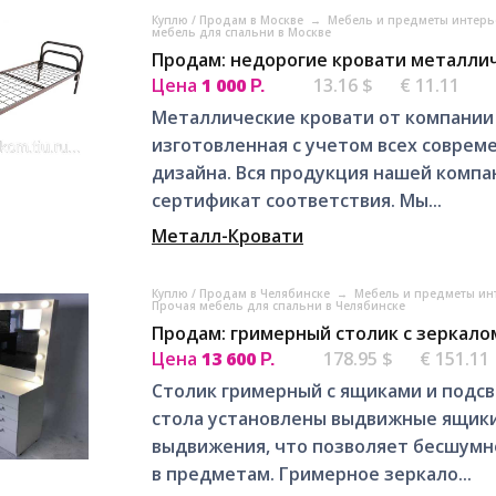
Куплю / Продам в Москве
→
Мебель и предметы интерь
мебель для спальни в Москве
Продам: недорогие кровати металлич
Цена
1 000
13.16 $
€ 11.11
Р.
Металлические кровати от компании
изготовленная с учетом всех соврем
дизайна. Вся продукция нашей комп
сертификат соответствия. Мы...
Металл-Кровати
Куплю / Продам в Челябинске
→
Мебель и предметы ин
Прочая мебель для спальни в Челябинске
Продам: гримерный столик с зеркало
Цена
13 600
178.95 $
€ 151.11
Р.
Столик гримерный с ящиками и подсв
стола установлены выдвижные ящик
выдвижения, что позволяет бесшумн
в предметам. Гримерное зеркало...