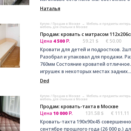
Наталья
Куплю / Продам в Москве
→
Мебель и предметы интерь
мебель для спальни в Москве
Продам: кровать с матрасом 112х206с
Цена
4 500
59.21 $
€ 50.00
Р.
Кровати для детей и подростков. 2ш
Разобрал и упаковал для продажи. Р
760мм Состояние кроватей отличное. 
игрушек в некоторых местах задних..
Ded
Куплю / Продам в Москве
→
Мебель и предметы интерь
мебель для спальни в Москве
Продам: кровать-тахта в Москве
Цена
10 000
131.58 $
€ 111.11
Р.
Кровать-тахта 190х90х45 совершенно 
сентябре прошлого года (26 000 р.) д