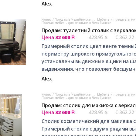
Alex
Куплю / Продам в Челябинске
→
Мебель и предметы ин
Прочая мебель для спальни в Челябинске
Продам: туалетный столик с зеркало
Цена
32 600
428.95 $
€ 362.22
Р.
Гримерный столик цвет венге тёмный
периметру широкого прямоугольного з
установлены выдвижные ящики на ш
выдвижения, что позволяет бесшумно
Alex
Куплю / Продам в Челябинске
→
Мебель и предметы ин
Прочая мебель для спальни в Челябинске
Продам: столик для макияжа с зерка
Цена
32 600
428.95 $
€ 362.22
Р.
Столик косметический для макияжа с
Гримерный столик с двумя рядами в