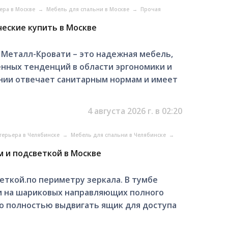
ера в Москве
→
Мебель для спальни в Москве
→
Прочая
еские купить в Москве
 Металл-Кровати – это надежная мебель,
енных тенденций в области эргономики и
ании отвечает санитарным нормам и имеет
4 августа 2026 г. в 02:20
терьера в Челябинске
→
Мебель для спальни в Челябинске
→
м и подсветкой в Москве
еткой.по периметру зеркала. В тумбе
и на шариковых направляющих полного
о полностью выдвигать ящик для доступа