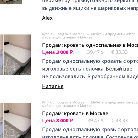
периметру прямоугольного зеркала. В
выдвижные ящики на шариковых напр
Alex
Куплю / Продам в Москве
→
Мебель и предметы интерь
мебель для спальни в Москве
Продам: кровать односпальная в Мос
Цена
3 000
39.47 $
€ 33.33
Р.
Продам односпальную кровать с орто
изголовье есть полочка. Белый цвет.
не пользовались. В разобранном виде
Наталья
Куплю / Продам в Москве
→
Мебель и предметы интерь
мебель для спальни в Москве
Продам: кровать в Москве
Цена
3 000
39.47 $
€ 33.33
Р.
Продам односпальную кровь с ортопе
изголовье есть полочка. Состояние о