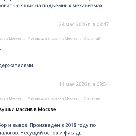
роватью ящик на подъемных механизмах.
24 мая 2026 г. в 03:47
ера в Москве
→
Мебель для спальни в Москве
→
Спальный
е
С держателями
14 мая 2026 г. в 09:54
ера в Москве
→
Мебель для спальни в Москве
→
Спальный
вушки массив в Москве
ор и вывоз. Произведён в 2018 году по
налогов. Несущий остов и фасады –