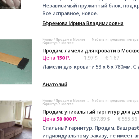
Независимый пружинный блок, под к
Все исправное, новое.
Ефремова Ирина Владимировна
Куплю / Продам в Москве
→
Мебель и предметы интерь
гарнитур в Москве
Продам: ламели для кровати в Москв
Цена
150
1.97 $
€ 1.67
Р.
Ламели для кровати 53 х 6 х 780мм. 
Анатолий
Куплю / Продам в Москве
→
Мебель и предметы интерь
гарнитур в Москве
Продам: уникальный гарнитур для де
Цена
50 000
657.89 $
€ 555.56
Р.
Спальный гарнитур. Продам. Ваш разб
индивидуальному заказу, не имеет а