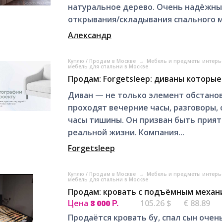
натуральное дерево. Очень надёжны
открывания/складывания спального ме
Александр
Куплю / Продам в Москве
→
Мебель и предметы интерь
мебель для спальни в Москве
Продам: Forgetsleep: диваны которые
Диван — не только элемент обстановк
проходят вечерние часы, разговоры,
часы тишины. Он призван быть прият
реальной жизни. Компания...
Forgetsleep
Куплю / Продам в Москве
→
Мебель и предметы интерь
мебель для спальни в Москве
Продам: кровать с подъёмным механ
Цена
8 000
105.26 $
€ 88.89
Р.
Продаётся кровать бу, спал сын очень