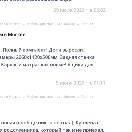
29 июля 2026 г. в 06:02
ера в Москве
→
Мебель для спальни в Москве
→
Прочая
м в Москве
т. Полный комплект! Дети выросли.
азмеры 2060х1120х500мм. Задняя стенка
Каркас и матрас как новые! Ящики для
.
5 июня 2026 г. в 01:11
ера в Москве
→
Мебель для спальни в Москве
→
Прочая
новая (вообще никто не спал). Куплена в
ля родственника, который так и не приехал.