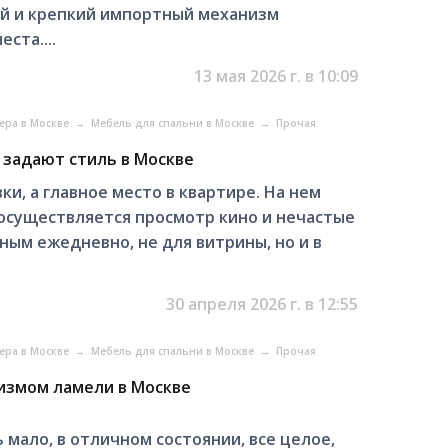
й и крепкий импортный механизм
ста....
13 мая 2026 г. в 10:09
ера в Москве
→
Мебель для спальни в Москве
→
Прочая
 задают стиль в Москве
и, а главное место в квартире. На нем
 осуществляется просмотр кино и нечастые
ным ежедневно, не для витрины, но и в
30 апреля 2026 г. в 12:55
ера в Москве
→
Мебель для спальни в Москве
→
Прочая
измом ламели в Москве
 мало, в отличном состоянии, все целое,