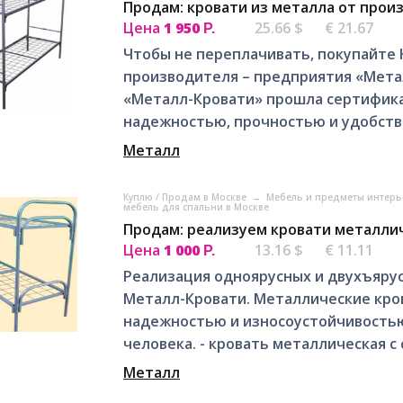
Продам: кровати из металла от прои
Цена
1 950
25.66 $
€ 21.67
Р.
Чтобы не переплачивать, покупайте
производителя – предприятия «Мета
«Металл-Кровати» прошла сертифика
надежностью, прочностью и удобство
Металл
Куплю / Продам в Москве
→
Мебель и предметы интерь
мебель для спальни в Москве
Продам: реализуем кровати металли
Цена
1 000
13.16 $
€ 11.11
Р.
Реализация одноярусных и двухъяру
Металл-Кровати. Металлические кро
надежностью и износоустойчивостью
человека. - кровать металлическая с с
Металл