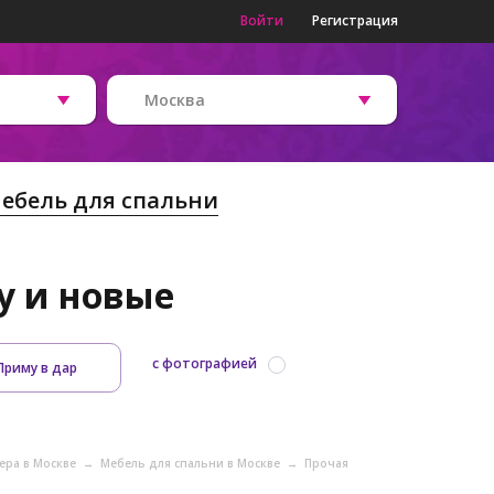
Войти
Регистрация
Москва
ебель для спальни
у и новые
с фотографией
Приму в дар
ера в Москве
→
Мебель для спальни в Москве
→
Прочая