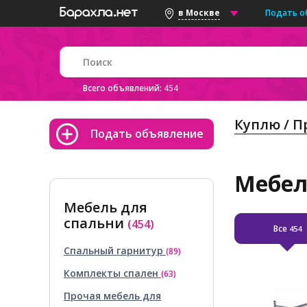
Подать о
в Москве
Всего объявлений:
454
Куплю / 
Подать объявление
Мебел
Мебель для
спальни
(454)
Все
454
Спальный гарнитур
(89)
Комплекты спален
(63)
Прочая мебель для