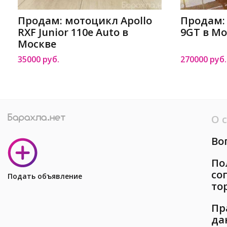
Продам: мотоцикл Apollo
Продам:
RXF Junior 110e Auto в
9GT в Мо
Москве
35000 руб.
270000 руб.
О 
Во
По
со
Подать объявление
то
Пр
да