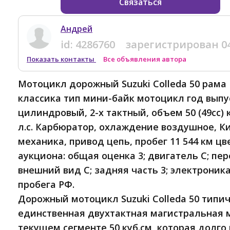
Связаться
Андрей
id:
4286760
зарегистрирован
0
Показать контакты
Все объявления автора
Мотоцикл дорожный Suzuki Colleda 50 рам
классика тип мини-байк мотоцикл год выпус
цилиндровый, 2-х тактный, объем 50 (49cc) 
л.с. Карбюратор, охлаждение воздушное, Ки
механика, привод цепь, пробег 11 544 км ц
аукциона: общая оценка 3; двигатель C; пер
внешний вид C; задняя часть 3; электроника
пробега РФ.
Дорожный мотоцикл Suzuki Colleda 50 типич
единственная двухтактная магистральная м
текущем сегменте 50 куб.см, которая долго