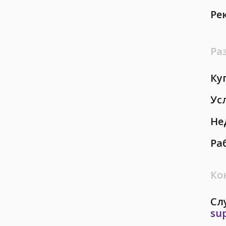
Ре
Ра
Ку
Ус
Не
Ра
Ко
Сл
su