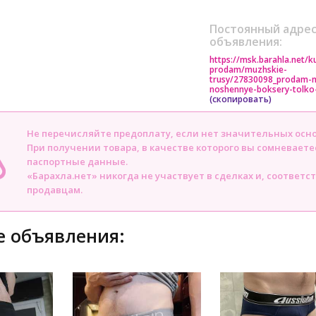
Постоянный адрес
объявления:
https://msk.barahla.net/k
prodam/muzhskie-
trusy/27830098_prodam-
noshennye-boksery-tolko-
(скопировать)
Не перечисляйте предоплату, если нет значительных осн
При получении товара, в качестве которого вы сомневаете
паспортные данные.
«Барахла.нет» никогда не участвует в сделках и, соответс
продавцам.
 объявления: