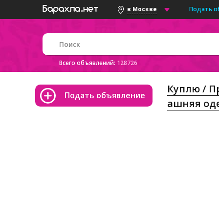
Подать о
в Москве
Всего объявлений:
128726
Куплю / 
Подать объявление
ашняя од