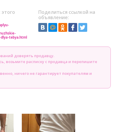
 этого
Поделиться ссылкой на
объявление:
uplyu-
muzhskie-
dlya-tebya.html
ований доверять продавцу.
сь, возьмите расписку с продавца и перепишите
твенно, ничего не гарантирует покупателям и