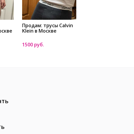
Продам: трусы Calvin
оскве
Klein в Москве
1500 руб.
ать
ть