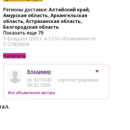
Регионы доставки:
Алтайский край,
Амурская область, Архангельская
область, Астраханская область,
Белгородская область
Показать еще 79
9 февраля 2025 г. в 12:56
объявление №
Т-27830098
Написать
Владимир
id:
6315045
зарегистрирован
09.02.2025
Все объявления автора
тал.