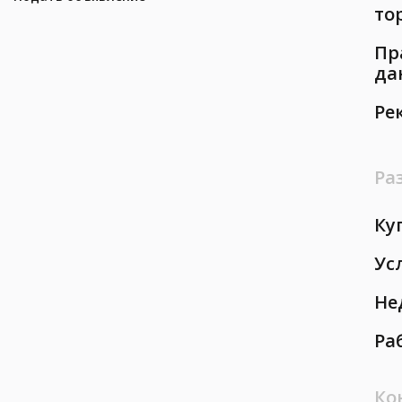
то
Пр
да
Ре
Ра
Ку
Ус
Не
Ра
Ко