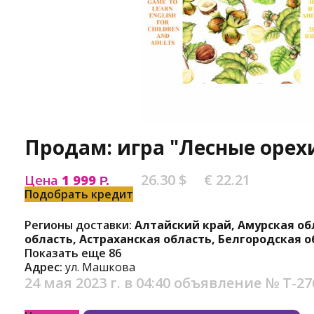
Продам: игра "Лесные орех
26.30 $
€ 22.21
Цена
1 999
Р.
Подобрать кредит
Регионы доставки:
Алтайский край, Амурская об
область, Астраханская область, Белгородская о
Показать еще 86
Адрес:
ул. Машкова
24 мая 2023 г. в 04:40
объявление №
Т-27