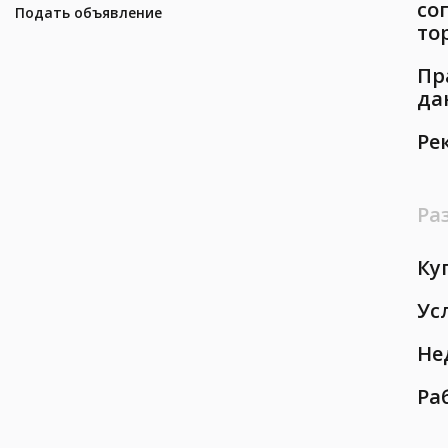
со
Подать объявление
то
Пр
да
Ре
Ра
Ку
Ус
Не
Ра