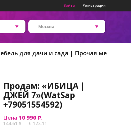
Войти
Регистрация
Москва
ебель для дачи и сада
Прочая ме
Продам: «ИБИЦА |
ДЖЕЙ 7»(WatSap
+79051554592)
Цена
10 990
Р.
144.61 $
€ 122.11