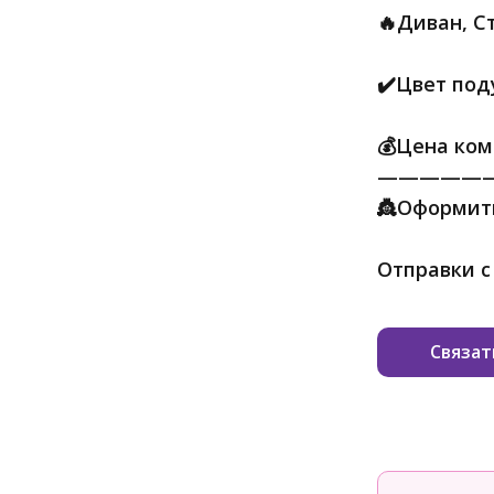
🔥Диван, С
✔️Цвет под
💰Цена ком
—————
👸Оформить
Отправки с
Связат