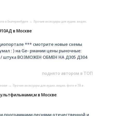
ото в Екатеринбурге
→
Прочие аксессуары для аудио, видео,
910АД в Москве
удиопортале *** смотрите новые схемы
думал : ) на Ge- рмании цены рыночные:
уб / штука ВОЗМОЖЕН ОБМЕН НА Д305 Д304
поднято автором в ТОП
Москве
→
Прочие аксессуары для аудио, видео, фото и ТВ в
мультфильмами,м в Москве
и,программами,песнями отечественной и