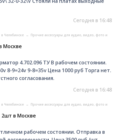
5v\ 32-0-32\V Стояли на платах выходные
Сегодня в 16:48
о в Челябинске
→
Прочие аксессуары для аудио, видео, фото и
в Москве
матор 4.702.096 ТУ В рабочем состоянии.
60v 8-9=24v 9-8=35v Цена 1000 руб Торга нет.
устного согласования.
Сегодня в 16:48
о в Челябинске
→
Прочие аксессуары для аудио, видео, фото и
 2шт в Москве
отличном рабочем состоянии. Отправка в
ой договоренности. Цена 3500 руб /шт