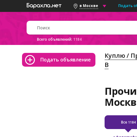
Подать о
в Москве
Всего объявлений:
1184
Куплю / 
Подать объявление
В
Прочие
Москве
Все
1184