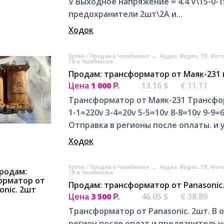
V Выходное напряжение = 4.4 V\15-0-1
предохранители 2шт\2А и...
Ходок
Куплю / Продам в Челябинске
→
Аудио, Видео, ТВ, Фот
ТВ в Челябинске
Продам: трансформатор от Маяк-231 
Цена
1 000
13.16 $
€ 11.11
Р.
Трансформатор от Маяк-231 Трансфор
1-1=220v 3-4=20v 5-5=10v 8-8=10v 9-9=
Отправка в регионы после оплаты. и 
Ходок
Куплю / Продам в Челябинске
→
Аудио, Видео, ТВ, Фот
ТВ в Челябинске
Продам: трансформатор от Panasonic.
Цена
3 500
46.05 $
€ 38.89
Р.
Трансформатор от Panasonic. 2шт. В 
регион после оплат и предварительн