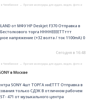
о в Челябинске
→
Прочие аксессуары для аудио, видео, фото и
LAND от МФУ HP Deskjet F370 Отправка в
. Бестолкового торга ННННЕЕЕЕТТттт
ное напряжение (+32 волта / ток 1100mA) 0
Сегодня в 16:48
о в Челябинске
→
Прочие аксессуары для аудио, видео, фото и
SONY в Москве
нтра SONY 4шт ТОРГА ннЕТТТ Отправка в
сования только СДЭК В отличном рабочем
HST- 471 от музыкального центра