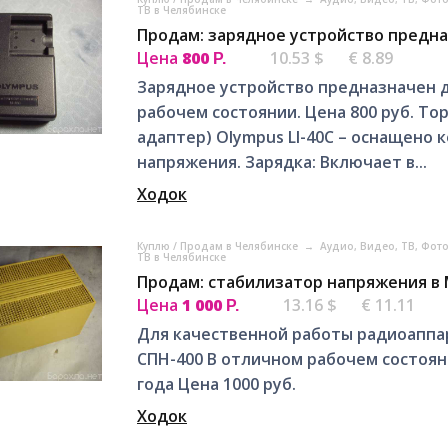
ТВ в Челябинске
Продам: зарядное устройство предна
Цена
800
10.53 $
€ 8.89
Р.
Зарядное устройство предназначен 
рабочем состоянии. Цена 800 руб. То
адаптер) Olympus LI-40C – оснащено
напряжения. Зарядка: Включает в...
Ходок
Куплю / Продам в Челябинске
→
Аудио, Видео, ТВ, Фот
ТВ в Челябинске
Продам: стабилизатор напряжения в
Цена
1 000
13.16 $
€ 11.11
Р.
Для качественной работы радиоаппа
СПН-400 В отличном рабочем состояни
года Цена 1000 руб.
Ходок