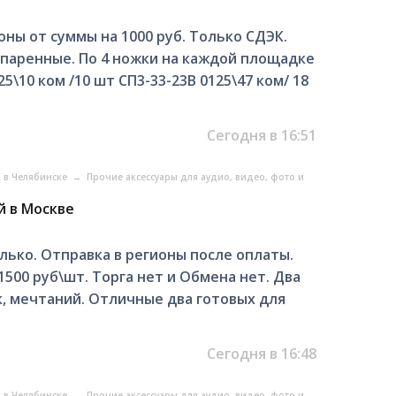
оны от суммы на 1000 руб. Только СДЭК.
Спаренные. По 4 ножки на каждой площадке
25\10 ком /10 шт СП3-33-23В 0125\47 ком/ 18
Сегодня в 16:51
о в Челябинске
→
Прочие аксессуары для аудио, видео, фото и
й в Москве
лько. Отправка в регионы после оплаты.
500 руб\шт. Торга нет и Обмена нет. Два
к, мечтаний. Отличные два готовых для
Сегодня в 16:48
о в Челябинске
→
Прочие аксессуары для аудио, видео, фото и