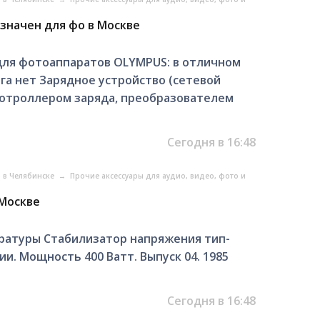
значен для фо в Москве
для фотоаппаратов OLYMPUS: в отличном
рга нет Зарядное устройство (сетевой
 котроллером заряда, преобразователем
Сегодня в 16:48
о в Челябинске
→
Прочие аксессуары для аудио, видео, фото и
 Москве
ратуры Стабилизатор напряжения тип-
и. Мощность 400 Ватт. Выпуск 04. 1985
Сегодня в 16:48