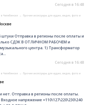
Сегодня в 16:48
о в Челябинске
→
Прочие аксессуары для аудио, видео, фото и
Москве
 штуки Отправка в регионы после оплаты и
олько СДЭК В ОТЛИЧНОМ РАБОЧЕМ и
 музыкального центра. 1) Трансформатор
...
Сегодня в 16:48
о в Челябинске
→
Прочие аксессуары для аудио, видео, фото и
ве
 нет. Отправка в регионы после оплаты.
Входное напряжение =110\127\220\230\240