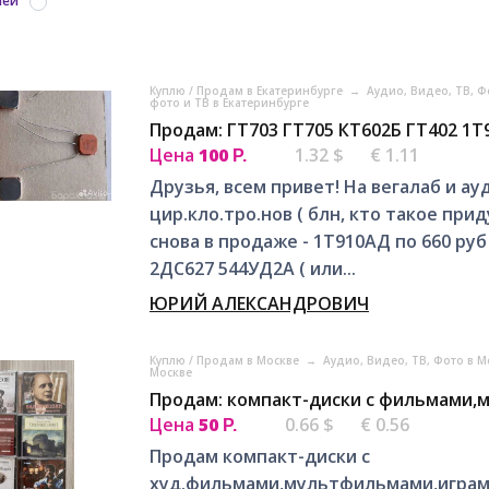
ией
Куплю / Продам в Екатеринбурге
→
Аудио, Видео, ТВ, Ф
фото и ТВ в Екатеринбурге
Продам: ГТ703 ГТ705 КТ602Б ГТ402 1Т
Цена
100
1.32 $
€ 1.11
Р.
Друзья, всем привет! На вегалаб и а
цир.кло.тро.нов ( блн, кто такое при
снова в продаже - 1Т910АД по 660 р
2ДС627 544УД2А ( или...
ЮРИЙ АЛЕКСАНДРОВИЧ
Куплю / Продам в Москве
→
Аудио, Видео, ТВ, Фото в 
Москве
Продам: компакт-диски с фильмами,
Цена
50
0.66 $
€ 0.56
Р.
Продам компакт-диски с
худ.фильмами,мультфильмами,играм