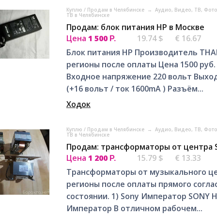
Куплю / Продам в Челябинске
→
Аудио, Видео, ТВ, Фот
ТВ в Челябинске
Продам: блок питания HP в Москве
Цена
1 500
19.74 $
€ 16.67
Р.
Блок питания HP Производитель THAI
регионы после оплаты Цена 1500 руб
Входное напряжение 220 вольт Выход
(+16 вольт / ток 1600mA ) Разъём...
Ходок
Куплю / Продам в Челябинске
→
Аудио, Видео, ТВ, Фот
ТВ в Челябинске
Продам: трансформаторы от центра 
Цена
1 200
15.79 $
€ 13.33
Р.
Трансформаторы от музыкального це
регионы после оплаты прямого согла
состоянии. 1) Sony Император SONY 
Император В отличном рабочем...