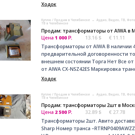
Ходок
Куплю / Продам в Челябинске
→
Аудио, Видео, ТВ, Фот
ТВ в Челябинске
Продам: трансформаторы от AIWA в 
Цена
1 000
13.16 $
€ 11.11
Р.
Трансформаторы от AIWA В наличии 4
предварительной договоренности т
внешнем состоянии Торга Нет Все от
от AIWA CX-NSZ42ES Маркировка транса
Ходок
Куплю / Продам в Челябинске
→
Аудио, Видео, ТВ, Фот
ТВ в Челябинске
Продам: трансформаторы 2шт в Моск
Цена
2 500
32.89 $
€ 27.78
Р.
Трансформаторы 2шт. Авито доставки
Sharp Номер транса –RTRNP0409AWZZ 