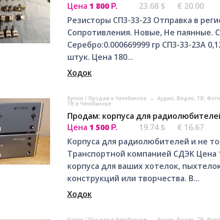
Цена
1 800
23.68 $
€ 20.00
Р.
Резисторы СП3-33-23 Отправка в реги
Сопротивления. Новые, Не паянные. 
Серебро:0.000669999 гр СП3-33-23А 0,1
штук. Цена 180...
Ходок
Куплю / Продам в Челябинске
→
Аудио, Видео, ТВ, Фот
ТВ в Челябинске
Продам: корпуса для радиолюбителе
Цена
1 500
19.74 $
€ 16.67
Р.
Корпуса для радиолюбителей и не то
Транспортной компанией СДЭК Цена 1
корпуса для ваших хотелок, пыхтело
конструкций или творчества. В...
Ходок
Куплю / Продам в Челябинске
→
Аудио, Видео, ТВ, Фот