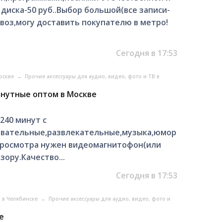
диска-50 руб..Выбор большой(все записи-
воз,могу доставить покупателю в метро!
Сегодня в 17:53
Москве
→
Прочие аксессуары для аудио, видео, фото и ТВ в
инутные оптом в Москве
240 минут с
вательные,развлекательные,музыка,юмор
 просмотра нужен видеомагнитофон(или
ору.Качество...
Сегодня в 17:53
о в Челябинске
→
Прочие аксессуары для аудио, видео, фото и
е