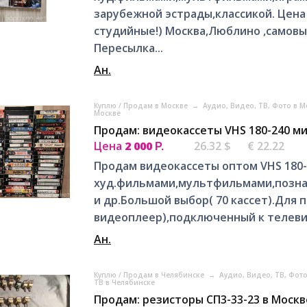
зарубежной эстрады,классикой. Цена 
студийные!) Москва,Люблино ,самовы
Пересылка...
Ан.
Куплю / Продам в Москве
→
Аудио, Видео, ТВ, Фото в 
Москве
Продам: видеокассеты VHS 180-240 м
Цена
2 000
26.32 $
€ 22.22
Р.
Продам видеокассеты оптом VHS 180-
худ.фильмами,мультфильмами,позна
и др.Большой выбор( 70 кассет).Для
видеоплеер),подключенный к телевиз
Ан.
Куплю / Продам в Челябинске
→
Аудио, Видео, ТВ, Фот
ТВ в Челябинске
Продам: резисторы СП3-33-23 в Москв