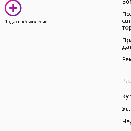
Во
По
со
Подать объявление
то
Пр
да
Ре
Ра
Ку
Ус
Не