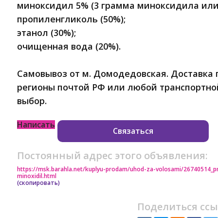
миноксидил 5% (3 грамма миноксидила или 
пропиленгликоль (50%);
этанол (30%);
очищенная вода (20%).
Самовывоз от м. Домодедовская. Доставка 
регионы почтой РФ или любой транспортно
выбор.
Написать
Связаться
Постоянный адрес этого объявления:
https://msk.barahla.net/kuplyu-prodam/uhod-za-volosami/26740514_pr
minoxidil.html
(скопировать)
Поделиться ссы