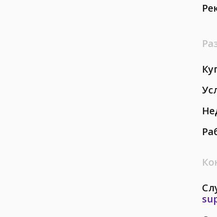
Ре
Ра
Ку
Ус
Не
Ра
Ко
Сл
su