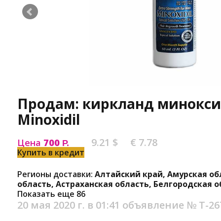
Продам: киркланд миноксид
Minoxidil
9.21 $
€ 7.78
Цена
700
Р.
Купить в кредит
Регионы доставки:
Алтайский край, Амурская об
область, Астраханская область, Белгородская о
Показать еще 86
20 мая 2020 г. в 01:41
объявление №
Т-26