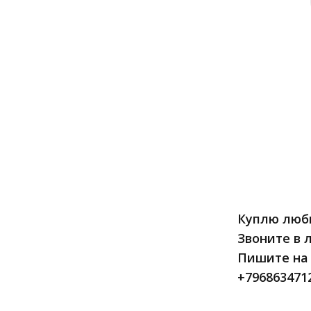
Куплю любы
Звоните в 
Пишите на 
+796863471