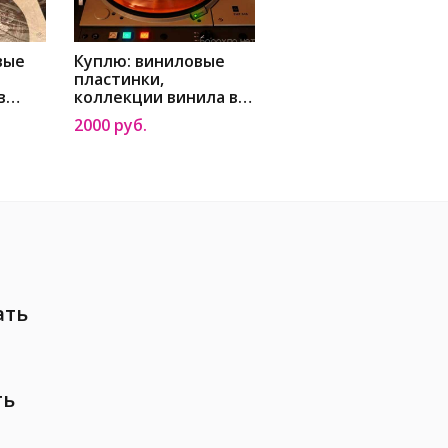
вые
Куплю: виниловые
пластинки,
в
коллекции винила в
Москве
2000 руб.
ать
ть