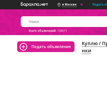
Подать о
в Москве
Всего объявлений:
128671
Куплю / 
Подать объявление
нки