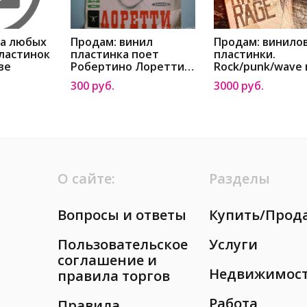
ка любых
Продам: винил
Продам: винило
ластинок
пластинка поет
пластинки.
ве
Робертино Лоретти в
Rock/punk/wave 
Москве
Москве
300 руб.
3000 руб.
О сайте:
Разделы
Вопросы и ответы
Купить/Прод
Пользовательское
Услуги
соглашение и
Недвижимос
правила торгов
Работа
Правила