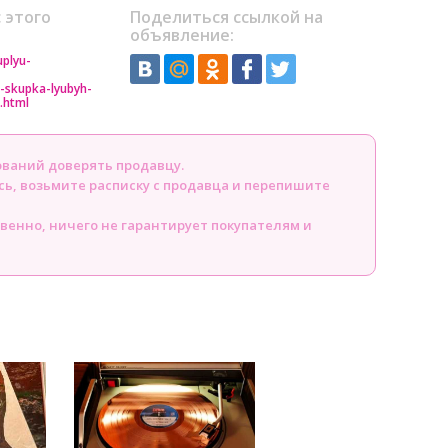
 этого
Поделиться ссылкой на
объявление:
uplyu-
u-skupka-lyubyh-
.html
ований доверять продавцу.
сь, возьмите расписку с продавца и перепишите
твенно, ничего не гарантирует покупателям и