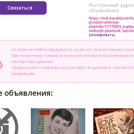
Постоянный адрес
Связаться
объявления:
https://msk.barahla.net/k
prodam/vinilovye-
plastinki/27775893_kuply
vinilovyh-plastinok-optom
(скопировать)
Не перечисляйте предоплату, если нет значительных осн
При получении товара, в качестве которого вы сомневаете
паспортные данные.
«Барахла.нет» никогда не участвует в сделках и, соответс
продавцам.
 объявления: