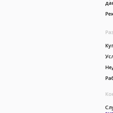
да
Ре
Ра
Ку
Ус
Не
Ра
Ко
Сл