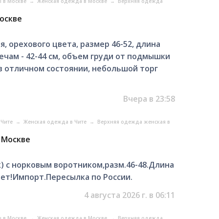
ы в Москве
→
Женская одежда в Москве
→
Верхняя одежда
Москве
, орехового цвета, размер 46-52, длина
лечам - 42-44 см, объем груди от подмышки
, в отличном состоянии, небольшой торг
Вчера в 23:58
 Чите
→
Женская одежда в Чите
→
Верхняя одежда женская в
в Москве
) с норковым воротником,разм.46-48.Длина
нет!Импорт.Пересылка по России.
4 августа 2026 г. в 06:11
ы в Москве
→
Женская одежда в Москве
→
Верхняя одежда