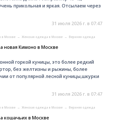
Очень прикольная и яркая. Отсылаем через
31 июля 2026 г. в 07:47
ы в Москве
→
Женская одежда в Москве
→
Верхняя одежда
а новая Кимоно в Москве
ионной горкой куницы, это более редкий
ортор, без желтизны и рыжины, более
личии от популярной лесной куницы,шкурки
31 июля 2026 г. в 07:47
ы в Москве
→
Женская одежда в Москве
→
Верхняя одежда
ва кошачьих в Москве