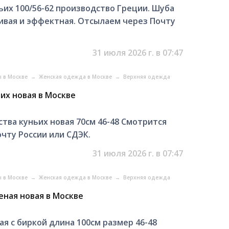
ьих 100/56-62 производство Греции. Шуба
сивая и эффектная. Отсылаем через Почту
31 июля 2026 г. в 07:47
ы в Москве
→
Женская одежда в Москве
→
Верхняя одежда
их новая в Москве
ства куньих новая 70см 46-48 Смотрится
чту России или СДЭК.
31 июля 2026 г. в 07:47
ы в Москве
→
Женская одежда в Москве
→
Верхняя одежда
ная новая в Москве
я с биркой длина 100см размер 46-48