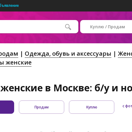
бъявление
Куплю / Продам
Продам
Одежда, обувь и аксессуары
Жен
ы женские
женские в Москве: б/у и н
с фо
Продам
Куплю