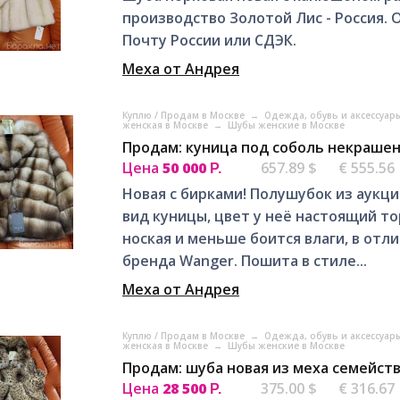
производство Золотой Лис - Россия. 
Почту России или СДЭК.
Меха от Андрея
Куплю / Продам в Москве
→
Одежда, обувь и аксессуар
женская в Москве
→
Шубы женские в Москве
Продам: куница под соболь некрашен
Цена
50 000
657.89 $
€ 555.56
Р.
Новая с бирками! Полушубок из аукц
вид куницы, цвет у неё настоящий т
ноская и меньше боится влаги, в от
бренда Wanger. Пошита в стиле...
Меха от Андрея
Куплю / Продам в Москве
→
Одежда, обувь и аксессуар
женская в Москве
→
Шубы женские в Москве
Продам: шуба новая из меха семейст
Цена
28 500
375.00 $
€ 316.67
Р.