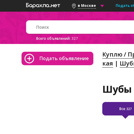
Подать о
в Москве
Всего объявлений:
327
Куплю / 
Подать объявление
кая
Шуб
Шубы 
Все
327