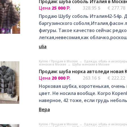
Продам: шуба соболь Италия в Москв
Цена
25 000
328.95 $
€ 277.78
Р.
Продаю Шубу соболь Италия42-54р. Д
баргузинского соболя,Италия,фасон 
фигуры. Такое качество сейчас редк
легкая,невесомая,как облачко,роскош
ulia
Куплю / Продам в Москве
→
Одежда, обувь и аксессуар
женская в Москве
→
Шубы женские в Москве
Продам: шуба норка автоледи новая K
Цена
20 000
263.16 $
€ 222.22
Р.
Норковая шубка, коротенькая, очень
цвет. Не носила вообще. Korpo Kopenh
наверное, 42 тоже, если грудь небол
Вера
Куплю / Продам в Москве
→
Одежда, обувь и аксессуар