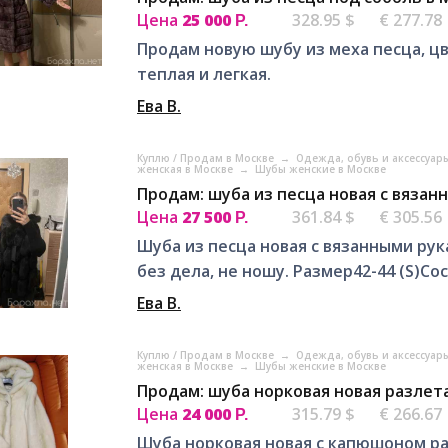
Цена
25 000
328.95 $
€ 277.78
Р.
Продам новую шубу из меха песца, ц
теплая и легкая.
Ева В.
Куплю / Продам в Москве
→
Одежда, обувь и аксессуар
женская в Москве
→
Шубы женские в Москве
Продам: шуба из песца новая с вязан
Цена
27 500
361.84 $
€ 305.56
Р.
Шуба из песца новая с вязанными рук
без дела, не ношу. Размер42-44 (S)С
Ева В.
Куплю / Продам в Москве
→
Одежда, обувь и аксессуар
женская в Москве
→
Шубы женские в Москве
Продам: шуба норковая новая разлета
Цена
24 000
315.79 $
€ 266.67
Р.
Шуба норковая новая с капюшоном ра