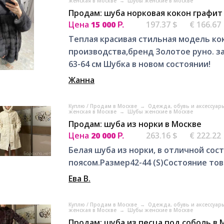
женская в Москве
→
Шубы женские в Москве
Продам: шуба норковая кокон графит 
Цена
15 000
197.37 $
€ 166.67
Р.
Теплая красивая стильная модель ко
производства,бренд Золотое руно. за
63-64 см Шубка в новом состоянии!
Жанна
Куплю / Продам в Москве
→
Одежда, обувь и аксессуар
женская в Москве
→
Шубы женские в Москве
Продам: шуба из норки в Москве
Цена
20 000
263.16 $
€ 222.22
Р.
Белая шуба из норки, в отличной сост
поясом.Размер42-44 (S)Состояние това
Ева В.
Куплю / Продам в Москве
→
Одежда, обувь и аксессуар
женская в Москве
→
Шубы женские в Москве
Продам: шуба из песца под соболь в 