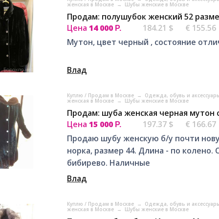
женская в Москве
→
Шубы женские в Москве
Продам: полушубок женский 52 разме
Цена
14 000
184.21 $
€ 155.56
Р.
Мутон, цвет черный , состояние отл
Влад
Куплю / Продам в Москве
→
Одежда, обувь и аксессуар
женская в Москве
→
Шубы женские в Москве
Продам: шуба женская черная мутон 
Цена
15 000
197.37 $
€ 166.67
Р.
Продаю шубу женскую б/у почти нов
норка, размер 44. Длина - по колено
бибирево. Наличные
Влад
Куплю / Продам в Москве
→
Одежда, обувь и аксессуар
женская в Москве
→
Шубы женские в Москве