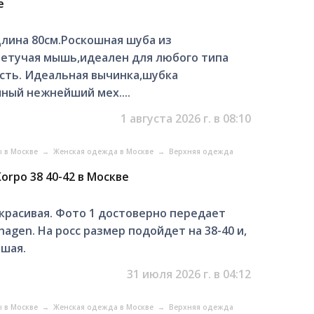
е
лина 80см.Роскошная шуба из
летучая мышь,идеален для любого типа
ость. Идеальная вычинка,шубка
ный нежнейший мех....
1 августа 2026 г. в 08:10
ы в Москве
→
Женская одежда в Москве
→
Верхняя одежда
orpo 38 40-42 в Москве
 красивая. Фото 1 достоверно передает
agen. На росс размер подойдет на 38-40 и,
ьшая.
31 июля 2026 г. в 04:12
ы в Москве
→
Женская одежда в Москве
→
Верхняя одежда