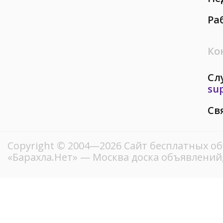
Ра
Ко
Сл
su
Св
Copyright © 2004—2026
Сайт бесплатных о
«Барахла.Нет»
— Москва доска объявлений,