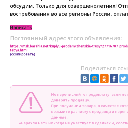
обсудим. Только для совершенолетних! От
востребования во все регионы России, оплат
Написать
Постоянный адрес этого объявления:
https://msk.barahla.net/kuplyu-prodam/zhenskie-trusy/27716707_prod
tebya.html
(скопировать)
Поделиться ссы
Не перечисляйте предоплату, если н
доверять продавцу.
При получении товара, в качестве кот
возьмите расписку с продавца и пере
данные.
«Барахла.нет» никогда не участвует в сделках и, соот