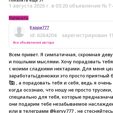
Показать еще 51
1 августа 2026 г. в 03:20
объявление №
Т
Написать
Кэрри777
id:
6264204
зарегистрирован
1
Все объявления автора
Всем привет. Я симпатичная, скромная дев
и пошлыми мыслями. Хочу порадовать теб
с моими сладкими нектарами. Для меня це
заработать(денюжки это просто приятный б
🥰) , а порадовать тебя и себя, ведь я очен
когда осознаю, что ношу не просто трусики,
специально для тебя, которые предназнача
они подарим тебе незабываемое наслажден
или в телеграмм @keryy777 , не стесняйтесь