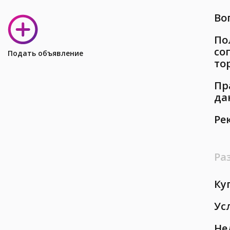
Во
По
со
Подать объявление
то
Пр
да
Ре
Ра
Ку
Ус
Не