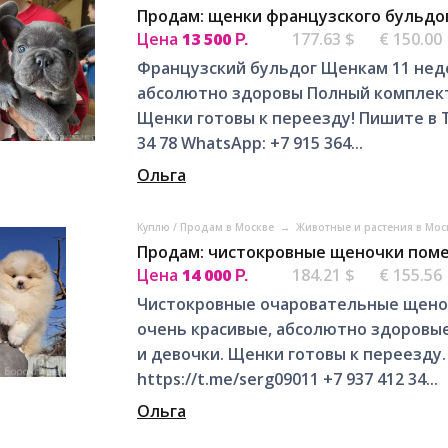
Продам: щенки французского бульдог
Цена
13 500
177.63 $
€ 150.00
Р.
Французский бульдог Щенкам 11 неде
абсолютно здоровы Полный комплект 
Щенки готовы к переезду! Пишите в Те
34 78 WhatsApp: +7 915 364...
Ольга
Куплю / Продам в Москве
→
Животные и растения в Мо
Продам: чистокровные щеночки поме
Цена
14 000
184.21 $
€ 155.56
Р.
Чистокровные очаровательные щено
очень красивые, абсолютно здоровые
и девочки. Щенки готовы к переезду
https://t.me/serg09011 +7 937 412 34...
Ольга