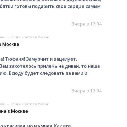
бятки готовы подарить свое сердце самым
Вчера в 17:04
скве
→
Кошки и котята в Москве
в Москве
а! Тюфаня! Замурчит и зацелует,
 Вам захотелось прилечь на диван, то наша
ию. Всюду будет следовать за вами и
Вчера в 17:04
скве
→
Кошки и котята в Москве
на в Москве
 красивая, но и умная. Как все