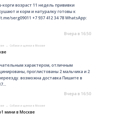
-корги возраст 11 недель прививки
ушают и корм и натуралку готовы к
t.me/serg09011 +7 937 412 34 78 WhatsApp:
Вчера в 16:50
скве
→
Собаки и щенки в Москве
кве
ечательным характером, отличным
цинированы, проглистованы 2 мальчика и 2
 переезду. возможна доставка Пишите в
7...
Вчера в 16:50
скве
→
Собаки и щенки в Москве
1 мини в Москве