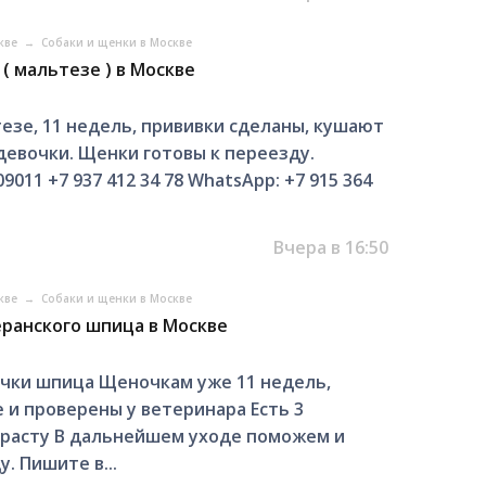
скве
→
Собаки и щенки в Москве
( мальтезе ) в Москве
зе, 11 недель, прививки сделаны, кушают
 девочки. Щенки готовы к переезду.
9011 +7 937 412 34 78 WhatsApp: +7 915 364
Вчера в 16:50
скве
→
Собаки и щенки в Москве
ранского шпица в Москве
чки шпица Щеночкам уже 11 недель,
 и проверены у ветеринара Есть 3
зрасту В дальнейшем уходе поможем и
. Пишите в...