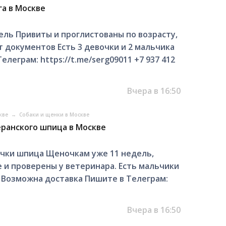
а в Москве
ль Привиты и проглистованы по возрасту,
документов Есть 3 девочки и 2 мальчика
леграм: https://t.me/serg09011 +7 937 412
Вчера в 16:50
скве
→
Собаки и щенки в Москве
ранского шпица в Москве
чки шпица Щеночкам уже 11 недель,
 и проверены у ветеринара. Есть мальчики
. Возможна доставка Пишите в Телеграм:
Вчера в 16:50