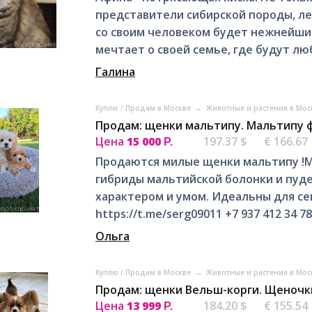
представители сибирской породы, ле
со своим человеком будет нежнейши
мечтает о своей семье, где будут люб
Галина
Куплю / Продам в Москве
→
Животные и растения в Мо
Продам: щенки мальтипу. Мальтипу ф
Цена
15 000
197.37 $
€ 166.67
Р.
Продаются милые щенки мальтипу !М
гибриды мальтийской болонки и пуд
характером и умом. Идеальны для се
https://t.me/serg09011 +7 937 412 34 78
Ольга
Куплю / Продам в Москве
→
Животные и растения в Мо
Продам: щенки Вельш-корги. Щеночки
Цена
13 999
184.20 $
€ 155.54
Р.