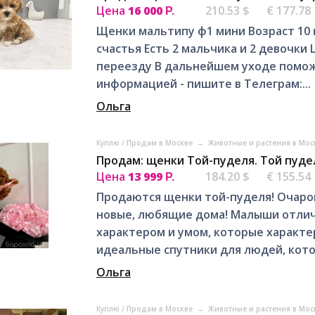
Цена
16 000
210.53 $
€ 177.78
Р.
Щенки мальтипу ф1 мини Возраст 10
счастья Есть 2 мальчика и 2 девочки
переезду В дальнейшем уходе помо
информацией - пишите в Телеграм:...
Ольга
Куплю / Продам в Москве
→
Животные и растения в Мо
Продам: щенки Той-пуделя. Той пуде
Цена
13 999
184.20 $
€ 155.54
Р.
Продаются щенки той-пуделя! Очаро
новые, любящие дома! Малыши отли
характером и умом, которые характе
идеальные спутники для людей, кото
Ольга
Куплю / Продам в Москве
→
Животные и растения в Мо