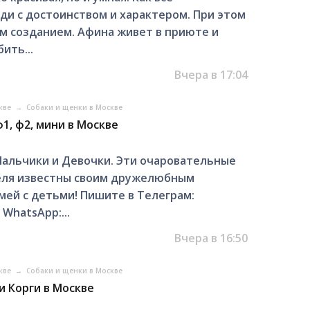
ди с достоинством и характером. При этом
м созданием. Афина живет в приюте и
ить...
Вчера в 17:04
скве
→
Собаки и щенки в Москве
1, ф2, мини в Москве
альчики и Девочки. Эти очаровательные
еля известны своим дружелюбным
мей с детьми! Пишите в Телеграм:
 WhatsApp:...
Вчера в 16:50
скве
→
Собаки и щенки в Москве
 Корги в Москве