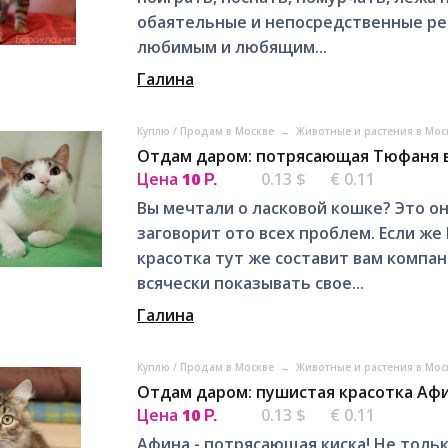
обаятельные и непосредственные ре
любимым и любящим...
Галина
Куплю / Продам в Москве
→
Животные и растения в Мо
Отдам даром: потрясающая Тюфаня 
Цена
10
0.13 $
€ 0.11
Р.
Вы мечтали о ласковой кошке? Это он
заговорит ото всех проблем. Если же
красотка тут же составит вам компан
всячески показывать свое...
Галина
Куплю / Продам в Москве
→
Животные и растения в Мо
Отдам даром: пушистая красотка Афи
Цена
10
0.13 $
€ 0.11
Р.
Афина - потрясающая киска! Не только