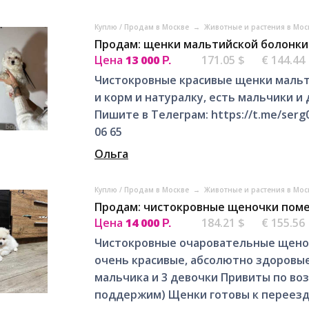
Куплю / Продам в Москве
→
Животные и растения в Мо
Продам: щенки мальтийской болонки 
Цена
13 000
171.05 $
€ 144.44
Р.
Чистокровные красивые щенки мальте
и корм и натуралку, есть мальчики и
Пишите в Телеграм: https://t.me/serg0
06 65
Ольга
Куплю / Продам в Москве
→
Животные и растения в Мо
Продам: чистокровные щеночки поме
Цена
14 000
184.21 $
€ 155.56
Р.
Чистокровные очаровательные щено
очень красивые, абсолютно здоровые
мальчика и 3 девочки Привиты по во
поддержим) Щенки готовы к переезду