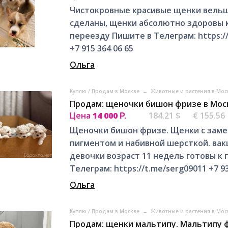
Чистокровные красивые щенки вельш
сделаны, щенки абсолютно здоровы к
переезду Пишите в Телеграм: https://
+7 915 364 06 65
Ольга
Куплю / Продам в Москве
→
Животные и растения в Мо
Продам: щеночки бишон фризе в Мос
Цена
14 000
184.21 $
€ 155.56
Р.
Щеночки бишон фризе. Щенки с зам
пигментом и набивной шерсткой. вак
девочки возраст 11 недель готовы к
Телеграм: https://t.me/serg09011 +7 93
Ольга
Куплю / Продам в Москве
→
Животные и растения в Мо
Продам: щенки мальтипу. Мальтипу ф