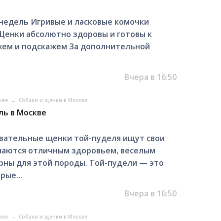
 недель Игривые и ласковые комочки
 Щенки абсолютно здоровы и готовы к
жем и подскажем За дополнительной
Вчера в 16:50
скве
→
Собаки и щенки в Москве
ль в Москве
вательные щенки той-пуделя ищут свои
чаются отличным здоровьем, веселым
рны для этой породы. Той-пудели — это
рые...
Вчера в 16:50
скве
→
Собаки и щенки в Москве