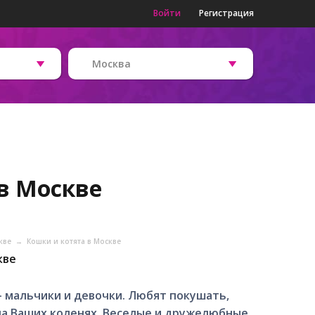
Войти
Регистрация
Москва
в Москве
скве
→
Кошки и котята в Москве
кве
- мальчики и девочки. Любят покушать,
 на Ваших коленях. Веселые и дружелюбные,