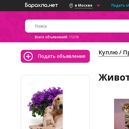
Подать о
в Москве
Всего объявлений:
11216
Куплю / 
Подать объявление
Живот