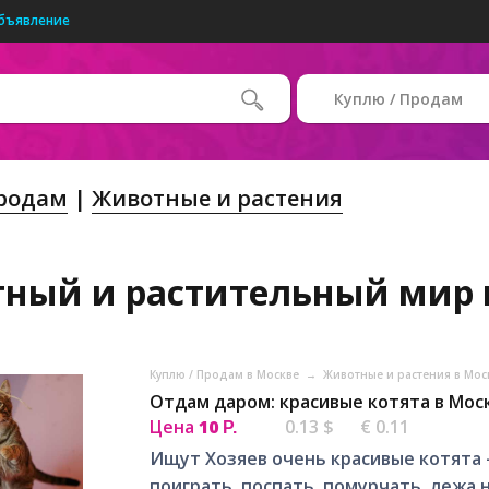
бъявление
Куплю / Продам
Продам
Животные и растения
ный и растительный мир 
Куплю / Продам в Москве
→
Животные и растения в Мо
Отдам даром: красивые котята в Мос
Цена
10
0.13 $
€ 0.11
Р.
Ищут Хозяев очень красивые котята 
поиграть, поспать, помурчать, лежа