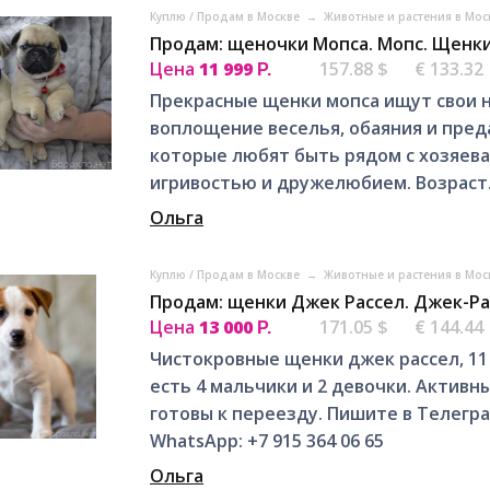
Куплю / Продам в Москве
→
Животные и растения в Мо
Продам: щеночки Мопса. Мопс. Щенки
Цена
11 999
157.88 $
€ 133.32
Р.
Прекрасные щенки мопса ищут свои 
воплощение веселья, обаяния и пре
которые любят быть рядом с хозяева
игривостью и дружелюбием. Возраст.
Ольга
Куплю / Продам в Москве
→
Животные и растения в Мо
Продам: щенки Джек Рассел. Джек-Ра
Цена
13 000
171.05 $
€ 144.44
Р.
Чистокровные щенки джек рассел, 11
есть 4 мальчики и 2 девочки. Активн
готовы к переезду. Пишите в Телеграм:
WhatsApp: +7 915 364 06 65
Ольга