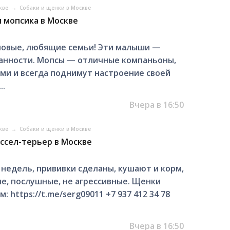
скве
→
Собаки и щенки в Москве
 мопсика в Москве
новые, любящие семьи! Эти малыши —
данности. Мопсы — отличные компаньоны,
ми и всегда поднимут настроение своей
..
Вчера в 16:50
скве
→
Собаки и щенки в Москве
ссел-терьер в Москве
 недель, прививки сделаны, кушают и корм,
ые, послушные, не агрессивные. Щенки
 https://t.me/serg09011 +7 937 412 34 78
Вчера в 16:50