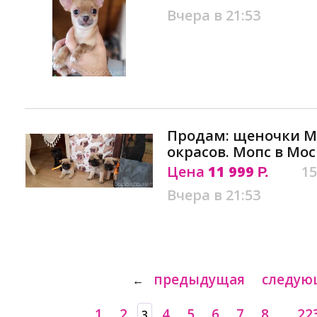
Вчера в 21:53
Продам: щеночки М
окрасов. Мопс в Мос
Цена
11 999
15
Р.
Вчера в 21:53
предыдущая
следую
←
1
2
4
5
6
7
8
22
3
...