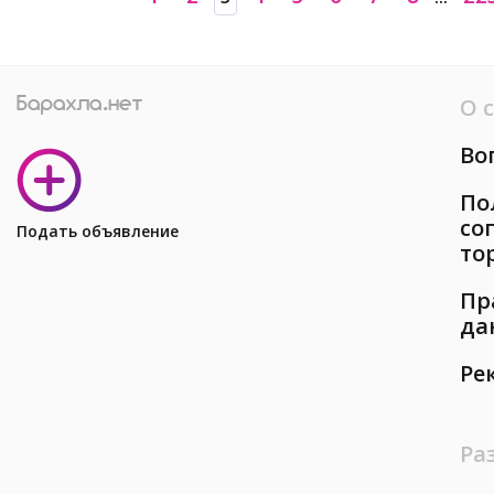
О 
Во
По
со
Подать объявление
то
Пр
да
Ре
Ра