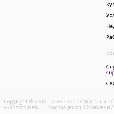
Ку
Ус
Не
Ра
Ко
Сл
su
Св
Copyright © 2004—2026
Сайт бесплатных о
«Барахла.Нет»
— Москва доска объявлений,