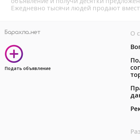
объявление и получи десятки предложен
Ежедневно тысячи людей продают вместе
О 
Во
По
со
Подать объявление
то
Пр
да
Ре
Ра