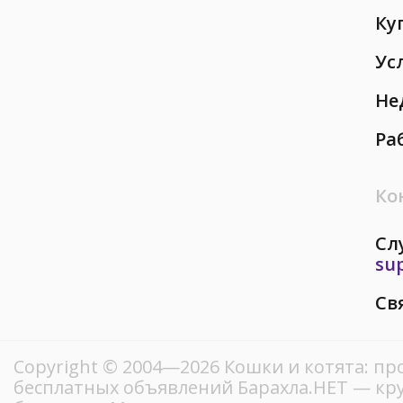
Ку
Ус
Не
Ра
Ко
Сл
su
Св
Copyright © 2004—2026 Кошки и котята: пр
бесплатных объявлений Барахла.НЕТ — кр