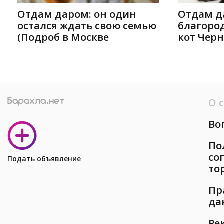
Отдам даром: он один
Отдам д
остался ждать свою семью
благоро
(Подроб в Москве
кот Черн
О 
Во
По
со
Подать объявление
то
Пр
да
Ре