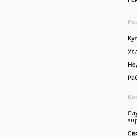
Ра
Ку
Ус
Не
Ра
Ко
Сл
su
Св