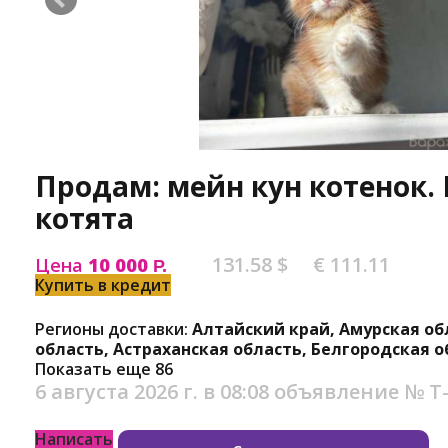
Продам: мейн кун котенок. 
котята
131.58 $
€ 111.11
Цена
10 000
Р.
Купить в кредит
Регионы доставки:
Алтайский край, Амурская об
область, Астраханская область, Белгородская о
Показать еще 86
6 августа 2026 г. в 08:08
объявление №
Т
Написать