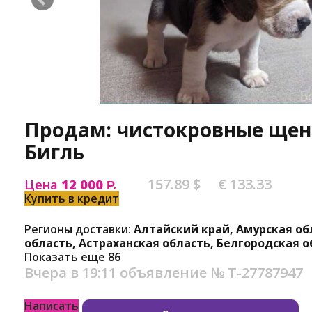
Продам: чистокровные щен
Бигль
157.89 $
€ 133.33
Цена
12 000
Р.
Купить в кредит
Регионы доставки:
Алтайский край, Амурская об
область, Астраханская область, Белгородская о
Показать еще 86
Вчера в 19:11
объявление №
Т-27787947
Написать