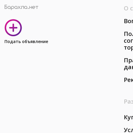
О 
Во
По
со
Подать объявление
то
Пр
да
Ре
Ра
Ку
Ус