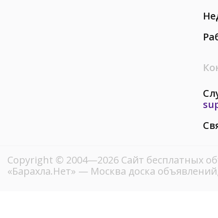
Не
Ра
Ко
Сл
su
Св
Copyright © 2004—2026
Сайт бесплатных о
«Барахла.Нет»
— Москва доска объявлений,