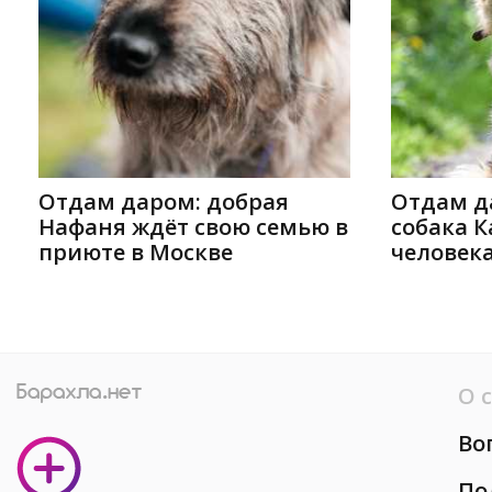
Отдам даром: добрая
Отдам д
Нафаня ждёт свою семью в
собака 
приюте в Москве
человека
О 
Во
По