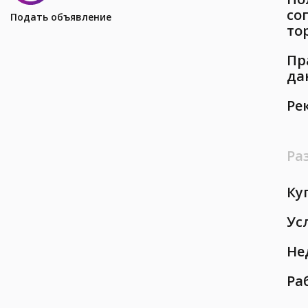
со
Подать объявление
то
Пр
да
Ре
Ра
Ку
Ус
Не
Ра