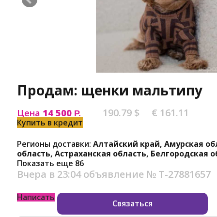
Продам: щенки мальтипу
190.79 $
€ 161.11
Цена
14 500
Р.
Купить в кредит
Регионы доставки:
Алтайский край, Амурская об
область, Астраханская область, Белгородская о
Показать еще 86
Вчера в 23:04
объявление №
Т-27881657
Написать
Связаться