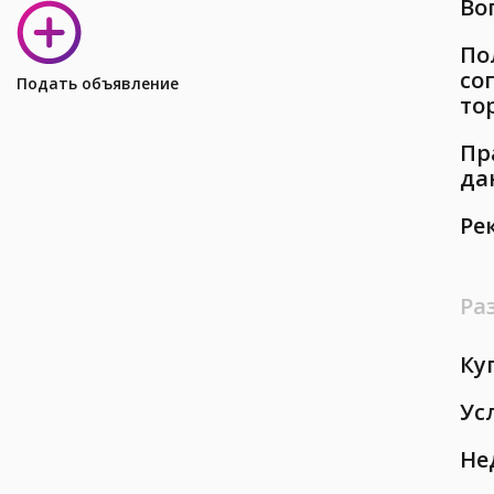
Во
По
со
Подать объявление
то
Пр
да
Ре
Ра
Ку
Ус
Не