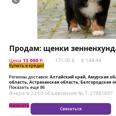
Продам: щенки зенненхунд
171.05 $
€ 144.44
Цена
13 000
Р.
Купить в кредит
Регионы доставки:
Алтайский край, Амурская об
область, Астраханская область, Белгородская о
Показать еще 86
Вчера в 23:03
объявление №
Т-27881697
Написать
Связаться