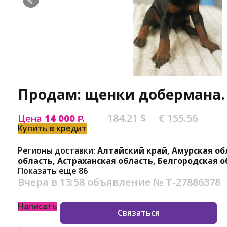
Продам: щенки добермана.
184.21 $
€ 155.56
Цена
14 000
Р.
Купить в кредит
Регионы доставки:
Алтайский край, Амурская об
область, Астраханская область, Белгородская о
Показать еще 86
Вчера в 13:58
объявление №
Т-27886378
Написать
Связаться