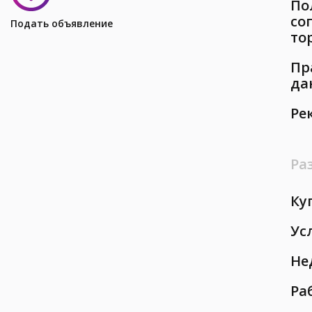
По
со
Подать объявление
то
Пр
да
Ре
Ра
Ку
Ус
Не
Ра