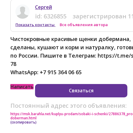
Сергей
id:
6326855
зарегистрирован
1
Показать контакты
Все объявления автора
Чистокровные красивые щенки добермана, 
сделаны, кушают и корм и натуралку, готов
по России. Пишите в Телеграм: https://t.me/s
78
WhatsApp: +7 915 364 06 65
Написать
Связаться
Постоянный адрес этого объявления:
https://msk.barahla.net/kuplyu-prodam/sobaki-i-schenki/27886378_p
doberman.html
(скопировать)