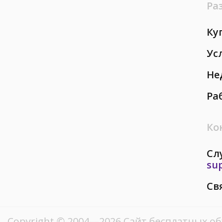
Ра
Ку
Ус
Не
Ра
Ко
Сл
su
Св
Copyright © 2004—2026
Сайт бесплатных о