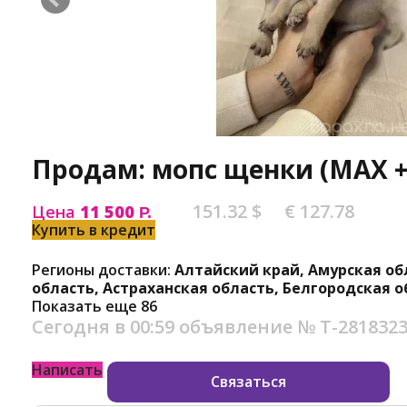
Продам: мопс щенки (MAX +7
151.32 $
€ 127.78
Цена
11 500
Р.
Купить в кредит
Регионы доставки:
Алтайский край, Амурская об
область, Астраханская область, Белгородская о
Показать еще 86
Сегодня в 00:59
объявление №
Т-281832
Написать
Связаться