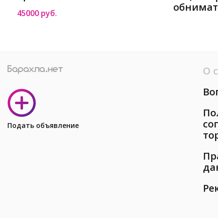
обнимат
45000 руб.
Москве
О 
Во
По
со
Подать объявление
то
Пр
да
Ре