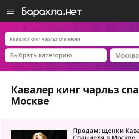
Выбрать категорию
Москва
Кавалер кинг чарльз сп
Москве
Продам: щенки Кава
Спаниеля в Москве