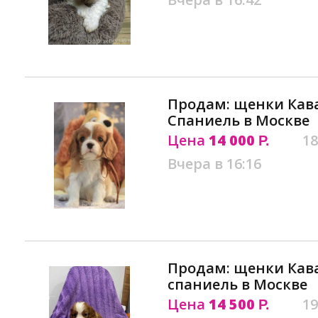
Продам: щенки Кава
Спаниель в Москве
Цена
14 000
18
Р.
Вчера в 16:16
Продам: щенки Кава
спаниель в Москве
Цена
14 500
19
Р.