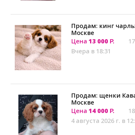
Продам: кинг чарль
Москве
Цена
13 000
17
Р.
Вчера в 18:31
Продам: щенки Кава
Москве
Цена
14 000
18
Р.
4 августа 2026 г. в 12