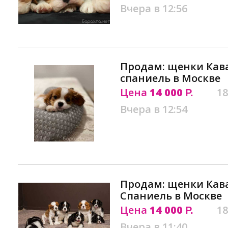
Вчера в 12:56
Продам: щенки Кава
спаниель в Москве
Цена
14 000
18
Р.
Вчера в 12:54
Продам: щенки Кав
Спаниель в Москве
Цена
14 000
18
Р.
Вчера в 11:40