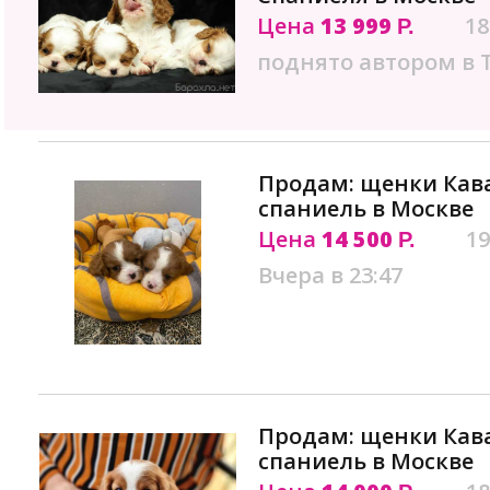
Цена
13 999
18
Р.
поднято автором в 
Продам: щенки Кава
спаниель в Москве
Цена
14 500
19
Р.
Вчера в 23:47
Продам: щенки Кава
спаниель в Москве