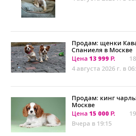
Продам: щенки Кав
Спаниеля в Москве
Цена
13 999
18
Р.
4 августа 2026 г. в 06
Продам: кинг чарль
Москве
Цена
15 000
19
Р.
Вчера в 19:15