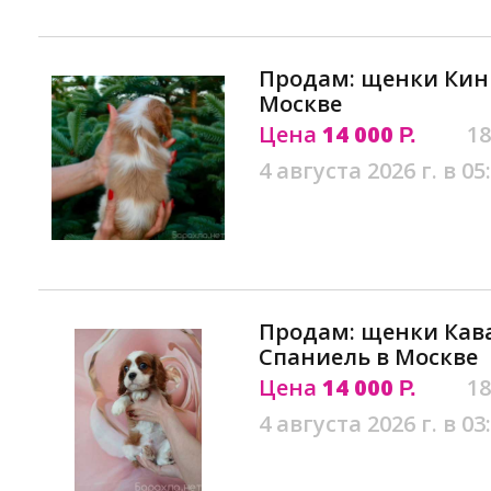
Продам: щенки Кинг
Москве
Цена
14 000
18
Р.
4 августа 2026 г. в 05
Продам: щенки Кава
Спаниель в Москве
Цена
14 000
18
Р.
4 августа 2026 г. в 03