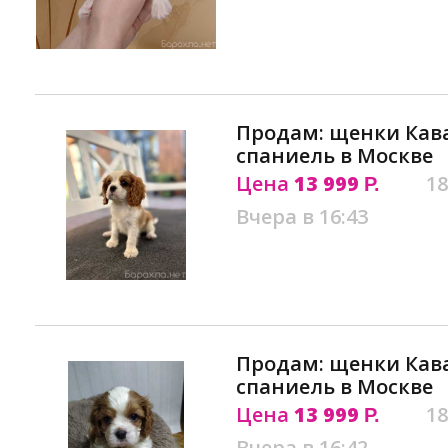
Продам: щенки Кава
спаниель в Москве
Цена
13 999
18
Р.
Вчера в 16:43
Продам: щенки Кава
спаниель в Москве
Цена
13 999
18
Р.
Вчера в 16:42